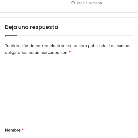
Hace 1 semana
Deja una respuesta
Tu dirección de correo electrónico no será publicada.
Los campos
obligatorios están marcados con
*
C
o
m
e
n
t
a
r
Nombre
*
i