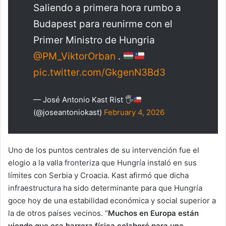
Saliendo a primera hora rumbo a
Budapest para reunirme con el
Primer Ministro de Hungria
@PM_ViktorOrban
.
pic.twitter.com/GkgenN3Bd3
— José Antonio Kast Rist 🖐
(@joseantoniokast)
February 4, 2026
Uno de los puntos centrales de su intervención fue el
elogio a la valla fronteriza que Hungría instaló en sus
límites con Serbia y Croacia. Kast afirmó que dicha
infraestructura ha sido determinante para que Hungría
goce hoy de una estabilidad económica y social superior a
la de otros países vecinos. “
Muchos en Europa están
viendo que esa barrera física colaboró para una