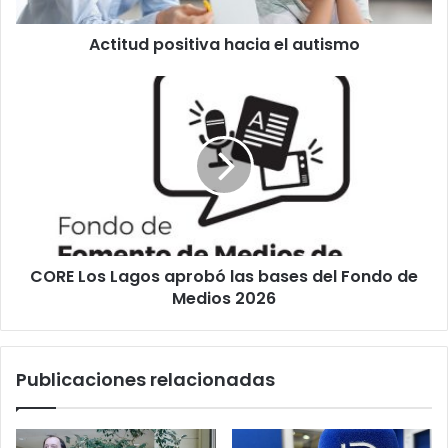
Actitud positiva hacia el autismo
CORE
Los
Lagos
aprobó
las
bases
del
Fondo
de
CORE Los Lagos aprobó las bases del Fondo de
Medios
2026
Medios 2026
Publicaciones relacionadas