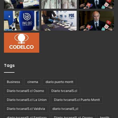
Tags
Business
cinema
diario puerto montt
Diario tvcanal5 cl Osorno
Diario tvcanal5.cl
Diario tvcanal5.cl La Union
Diario tvcanal5.cl Puerto Montt
Diario tvcanal5.cl Valdivia
diario tvcanal5_cl
diario tvcanal5_cl Santiago
Diario_tvcanal5_cl_Osorno
health