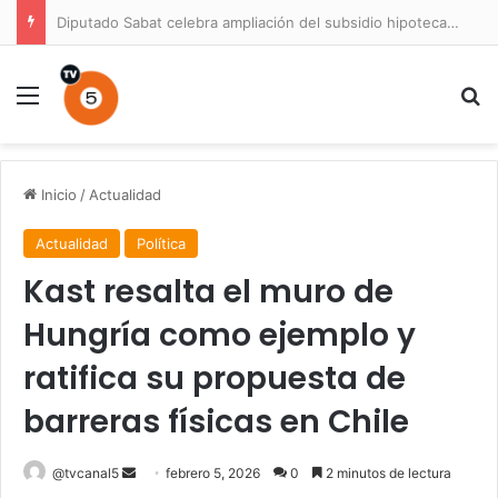
Diputado Sabat celebra ampliación del subsidio hipotecario con viviendas de hasta 6.000 UF
Menú
B
Inicio
/
Actualidad
Actualidad
Política
Kast resalta el muro de
Hungría como ejemplo y
ratifica su propuesta de
barreras físicas en Chile
Send
@tvcanal5
febrero 5, 2026
0
2 minutos de lectura