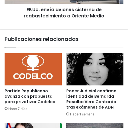
Medio
EE.UU. envía aviones cisterna de
reabastecimiento a Oriente Medio
Publicaciones relacionadas
Partido Republicano
Poder Judicial confirma
avanza con propuesta
identidad de Bernarda
para privatizar Codelco
Rosalba Vera Contardo
tras exámenes de ADN
Hace 7 días
Hace 1 semana