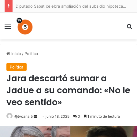
Diputado Sabat celebra ampliación del subsidio hipotecario con viviendas de hasta 6.000 UF
Menú
B
Inicio
/
Política
Política
Jara descartó sumar a
Jadue a su comando: «No le
veo sentido»
Send
@tvcanal5
junio 18, 2025
0
1 minuto de lectura
an
email