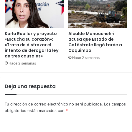
Karla Rubilar y proyecto
Alcalde Manouchehri
«Escucha su corazón»:
acusa que Estado de
«Trata de disfrazar el
Catástrofe llegó tarde a
intento de derogar la ley
Coquimbo
de tres causales»
Hace 2 semanas
Hace 2 semanas
Deja una respuesta
Tu dirección de correo electrónico no será publicada.
Los campos
obligatorios están marcados con
*
C
o