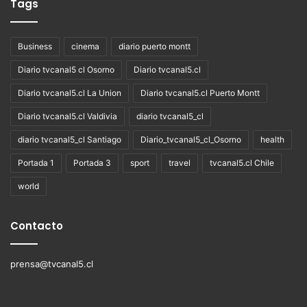
Tags
Business
cinema
diario puerto montt
Diario tvcanal5 cl Osorno
Diario tvcanal5.cl
Diario tvcanal5.cl La Union
Diario tvcanal5.cl Puerto Montt
Diario tvcanal5.cl Valdivia
diario tvcanal5_cl
diario tvcanal5_cl Santiago
Diario_tvcanal5_cl_Osorno
health
Portada 1
Portada 3
sport
travel
tvcanal5.cl Chile
world
Contacto
prensa@tvcanal5.cl