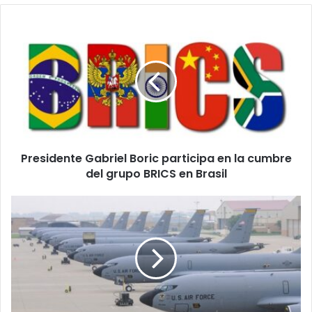
Presidente
Gabriel
Boric
participa
en
la
cumbre
del
grupo
Presidente Gabriel Boric participa en la cumbre
BRICS
en
del grupo BRICS en Brasil
Brasil
EE.UU.
envía
aviones
cisterna
de
reabastecimiento
a
Oriente