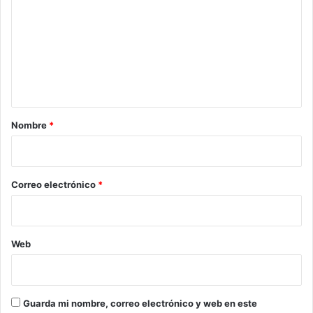
m
e
n
t
a
r
Nombre
*
i
o
*
Correo electrónico
*
Web
Guarda mi nombre, correo electrónico y web en este