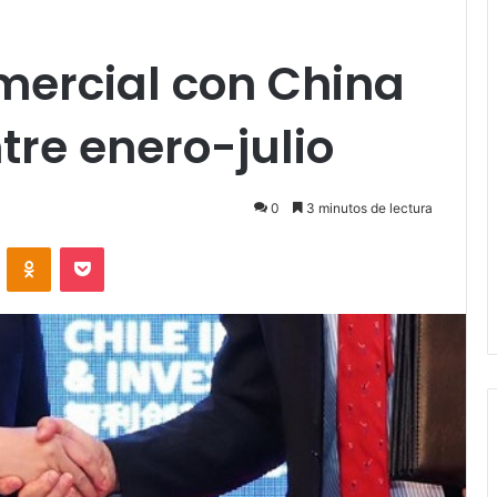
mercial con China
tre enero-julio
0
3 minutos de lectura
VKontakte
Odnoklassniki
Pocket