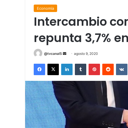
Economía
Intercambio co
repunta 3,7% en
Send
@tvcanal5
agosto 9, 2020
an
Facebook
X
LinkedIn
Tumblr
Pinterest
Reddit
email