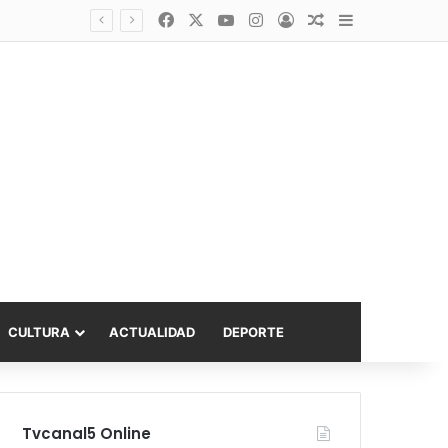
Facebook
X
YouTube
Instagram
Acceso
Publicación al a
Barra lateral
Diputado Sabat celebra ampliación del subsidio hipotecario con viviendas de hasta 6.000 UF
CULTURA
ACTUALIDAD
DEPORTE
Tvcanal5 Online