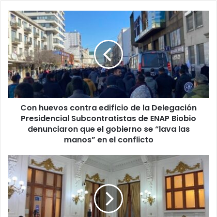
Con
huevos
contra
edificio
de
la
Delegación
Presidencial
Subcontratistas
Con huevos contra edificio de la Delegación
de
ENAP
Presidencial Subcontratistas de ENAP Biobio
Biobio
denunciaron que el gobierno se “lava las
denunciaron
manos” en el conflicto
que
el
Comisión
gobierno
de
se
Normas
“lava
Transitorias
las
comienza
manos”
discusión