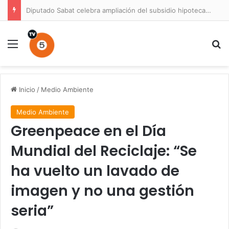
Diputado Sabat celebra ampliación del subsidio hipotecario con viviendas de hasta 6.000 UF
Menú
B
Inicio
/
Medio Ambiente
Medio Ambiente
Greenpeace en el Día
Mundial del Reciclaje: “Se
ha vuelto un lavado de
imagen y no una gestión
seria”