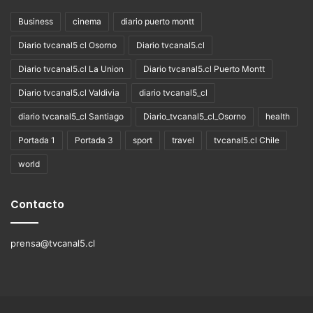
Business
cinema
diario puerto montt
Diario tvcanal5 cl Osorno
Diario tvcanal5.cl
Diario tvcanal5.cl La Union
Diario tvcanal5.cl Puerto Montt
Diario tvcanal5.cl Valdivia
diario tvcanal5_cl
diario tvcanal5_cl Santiago
Diario_tvcanal5_cl_Osorno
health
Portada 1
Portada 3
sport
travel
tvcanal5.cl Chile
world
Contacto
prensa@tvcanal5.cl