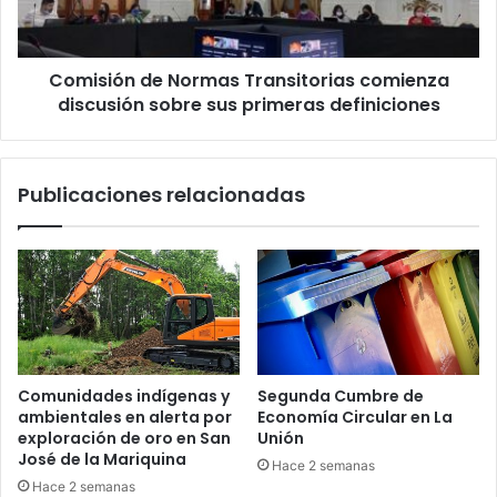
en
sobre
el
sus
conflicto
primeras
Comisión de Normas Transitorias comienza
definiciones
discusión sobre sus primeras definiciones
Publicaciones relacionadas
Comunidades indígenas y
Segunda Cumbre de
ambientales en alerta por
Economía Circular en La
exploración de oro en San
Unión
José de la Mariquina
Hace 2 semanas
Hace 2 semanas