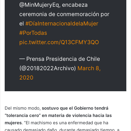
@MinMujeryEq, encabeza
ceremonia de conmemoración por
el
#DíaInternacionaldelaMujer
#PorTodas
pic.twitter.com/Q13CFMY3QO
— Prensa Presidencia de Chile
(@20182022Archivo)
March 8,
2020
Del mismo modo,
sostuvo que el Gobierno tendrá
“tolerancia cero” en materia de violencia hacia las
mujeres
. “El machismo es una enfermedad que ha
causado demasiado daño, durante demasiado tiempo, a