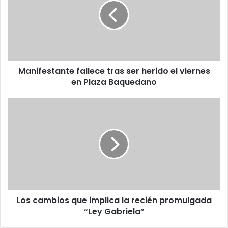
ser
herido
el
viernes
en
Plaza
Manifestante fallece tras ser herido el viernes
Baquedano
en Plaza Baquedano
Los
cambios
que
implica
la
recién
promulgada
“Ley
Gabriela”
Los cambios que implica la recién promulgada
“Ley Gabriela”