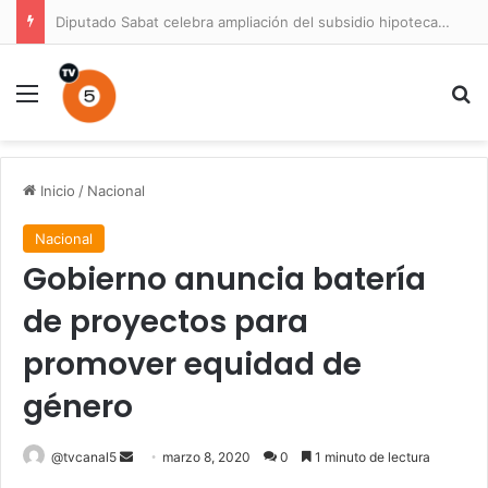
Diputado Sabat celebra ampliación del subsidio hipotecario con viviendas de hasta 6.000 UF
Menú
B
Inicio
/
Nacional
Nacional
Gobierno anuncia batería
de proyectos para
promover equidad de
género
Send
@tvcanal5
marzo 8, 2020
0
1 minuto de lectura
an