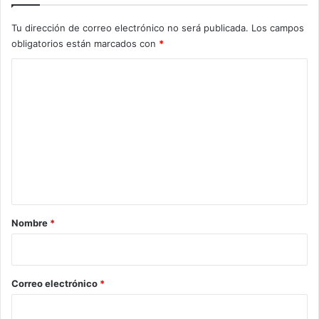
Tu dirección de correo electrónico no será publicada.
Los campos
obligatorios están marcados con
*
C
o
m
e
n
t
a
r
Nombre
*
i
o
*
Correo electrónico
*