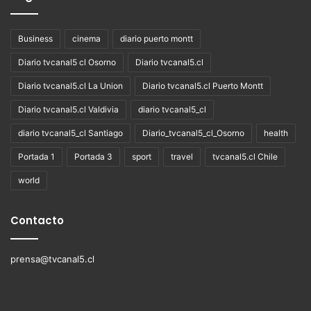
Business
cinema
diario puerto montt
Diario tvcanal5 cl Osorno
Diario tvcanal5.cl
Diario tvcanal5.cl La Union
Diario tvcanal5.cl Puerto Montt
Diario tvcanal5.cl Valdivia
diario tvcanal5_cl
diario tvcanal5_cl Santiago
Diario_tvcanal5_cl_Osorno
health
Portada 1
Portada 3
sport
travel
tvcanal5.cl Chile
world
Contacto
prensa@tvcanal5.cl