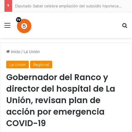
Diputado Sabat celebra ampliación del subsidio hipotecario con viviendas de hasta 6.000 UF
Menú
B
Inicio
/
La Unión
La Unión
Regional
Gobernador del Ranco y
director del hospital de La
Unión, revisan plan de
acción por emergencia
COVID-19