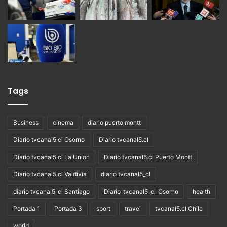
Tags
Business
cinema
diario puerto montt
Diario tvcanal5 cl Osorno
Diario tvcanal5.cl
Diario tvcanal5.cl La Union
Diario tvcanal5.cl Puerto Montt
Diario tvcanal5.cl Valdivia
diario tvcanal5_cl
diario tvcanal5_cl Santiago
Diario_tvcanal5_cl_Osorno
health
Portada 1
Portada 3
sport
travel
tvcanal5.cl Chile
world