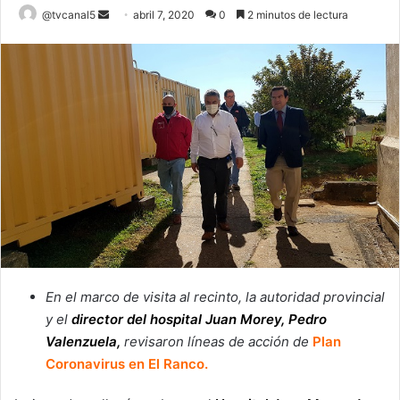
Send
@tvcanal5
abril 7, 2020
0
2 minutos de lectura
an
email
En el marco de visita al recinto, la autoridad provincial
y el
director del hospital Juan Morey, Pedro
Valenzuela,
revisaron líneas de acción de
Plan
Coronavirus en El Ranco.