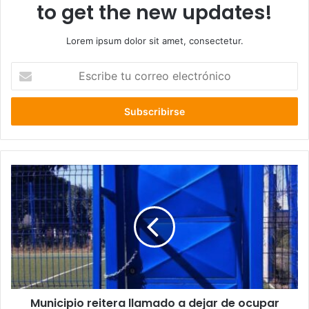
to get the new updates!
Lorem ipsum dolor sit amet, consectetur.
Escribe
tu
correo
electrónico
Municipio
reitera
llamado
a
dejar
de
ocupar
multicanchas
durante
Municipio reitera llamado a dejar de ocupar
emergencia