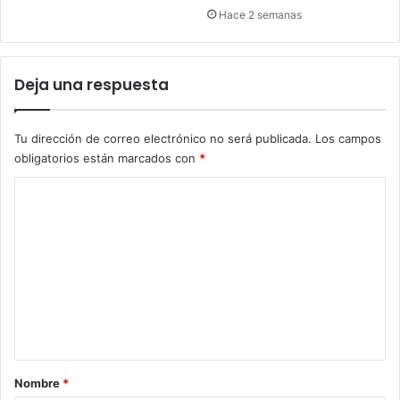
Hace 2 semanas
Deja una respuesta
Tu dirección de correo electrónico no será publicada.
Los campos
obligatorios están marcados con
*
C
o
m
e
n
t
a
r
Nombre
*