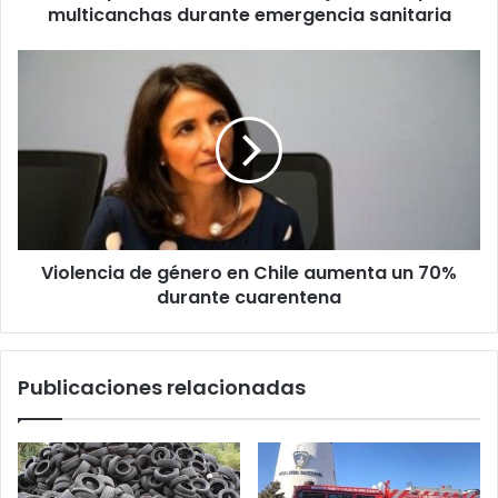
sanitaria
multicanchas durante emergencia sanitaria
Violencia
de
género
en
Chile
aumenta
un
70%
durante
Violencia de género en Chile aumenta un 70%
cuarentena
durante cuarentena
Publicaciones relacionadas