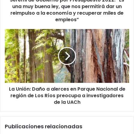
ley,
una muy buena ley, que nos permitirá dar un
que
reimpulso a la economía y recuperar miles de
nos
empleos”
permitirá
dar
La
un
Unión:
reimpulso
Daño
a
a
la
alerces
economía
en
y
Parque
recuperar
Nacional
miles
de
de
La Unión: Daño a alerces en Parque Nacional de
región
empleos”
de
región de Los Ríos preocupa a investigadores
Los
de la UACh
Ríos
preocupa
a
Publicaciones relacionadas
investigadores
de