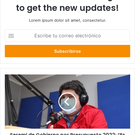
to get the new updates!
Lorem ipsum dolor sit amet, consectetur.
Escribe
tu
correo
electrónico
Seremi
de
Gobierno
por
Presupuesto
2022:
“Es
una
muy
Seremi de Gobierno por Presupuesto 2022: “Es
buena