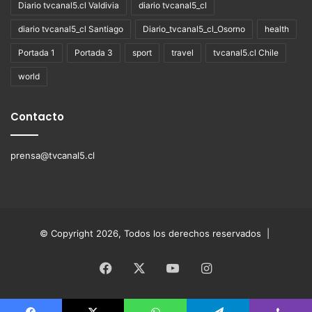
Diario tvcanal5.cl Valdivia
diario tvcanal5_cl
diario tvcanal5_cl Santiago
Diario_tvcanal5_cl_Osorno
health
Portada 1
Portada 3
sport
travel
tvcanal5.cl Chile
world
Contacto
prensa@tvcanal5.cl
© Copyright 2026, Todos los derechos reservados |
Facebook
X
YouTube
Instagram