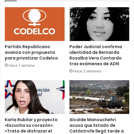
la
UACh
Partido Republicano
Poder Judicial confirma
avanza con propuesta
identidad de Bernarda
para privatizar Codelco
Rosalba Vera Contardo
tras exámenes de ADN
Hace 1 semana
Hace 2 semanas
Karla Rubilar y proyecto
Alcalde Manouchehri
«Escucha su corazón»:
acusa que Estado de
«Trata de disfrazar el
Catástrofe llegó tarde a