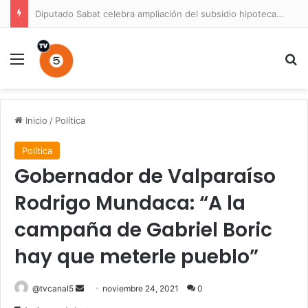
Diputado Sabat celebra ampliación del subsidio hipotecario con viviendas de hasta 6.000 UF
Menú
B
Inicio
/
Política
Política
Gobernador de Valparaíso
Rodrigo Mundaca: “A la
campaña de Gabriel Boric
hay que meterle pueblo”
Send
@tvcanal5
noviembre 24, 2021
0
an