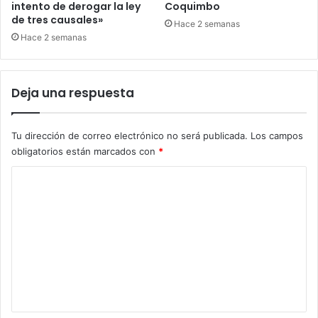
intento de derogar la ley
Coquimbo
de tres causales»
Hace 2 semanas
Hace 2 semanas
Deja una respuesta
Tu dirección de correo electrónico no será publicada.
Los campos
obligatorios están marcados con
*
C
o
m
e
n
t
a