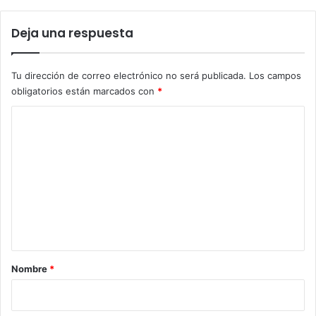
Deja una respuesta
Tu dirección de correo electrónico no será publicada.
Los campos
obligatorios están marcados con
*
C
o
m
e
n
t
a
r
Nombre
*
i
o