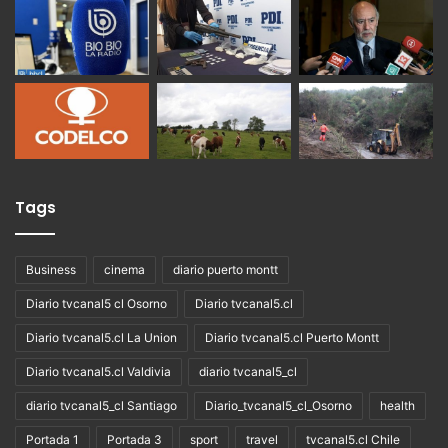
Tags
Business
cinema
diario puerto montt
Diario tvcanal5 cl Osorno
Diario tvcanal5.cl
Diario tvcanal5.cl La Union
Diario tvcanal5.cl Puerto Montt
Diario tvcanal5.cl Valdivia
diario tvcanal5_cl
diario tvcanal5_cl Santiago
Diario_tvcanal5_cl_Osorno
health
Portada 1
Portada 3
sport
travel
tvcanal5.cl Chile