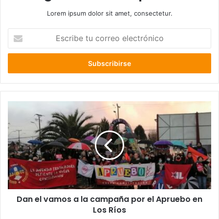
Lorem ipsum dolor sit amet, consectetur.
Escribe
tu
correo
electrónico
Dan
el
vamos
a
la
campaña
por
el
Apruebo
Dan el vamos a la campaña por el Apruebo en
en
Los
Los Ríos
Ríos