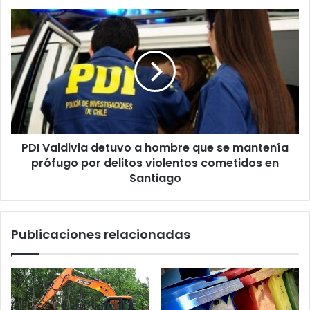
PDI
Valdivia
detuvo
a
hombre
que
se
mantenía
prófugo
PDI Valdivia detuvo a hombre que se mantenía
por
delitos
prófugo por delitos violentos cometidos en
violentos
Santiago
cometidos
en
Santiago
Publicaciones relacionadas