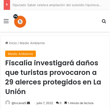
Diputado Sabat celebra ampliación del subsidio hipotecario con viviendas de hasta 6.000 UF
Menú
B
Inicio
/
Medio Ambiente
Medio Ambiente
Fiscalía investigará daños
que turistas provocaron a
29 alerces protegidos en La
Unión
Send
@tvcanal5
julio 7, 2022
0
1 minuto de lectura
an