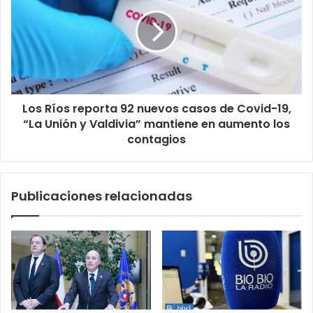
reporta
92
nuevos
casos
de
Covid-
19,
Los Ríos reporta 92 nuevos casos de Covid-19,
“La
Unión
“La Unión y Valdivia” mantiene en aumento los
y
contagios
Valdivia”
mantiene
en
Publicaciones relacionadas
aumento
los
contagios