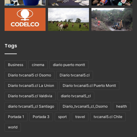
Tags
Business
cinema
diario puerto montt
Diario tvcanal5 cl Osorno
Diario tvcanal5.cl
Diario tvcanal5.cl La Union
Diario tvcanal5.cl Puerto Montt
Diario tvcanal5.cl Valdivia
diario tvcanal5_cl
diario tvcanal5_cl Santiago
Diario_tvcanal5_cl_Osorno
health
Portada 1
Portada 3
sport
travel
tvcanal5.cl Chile
world