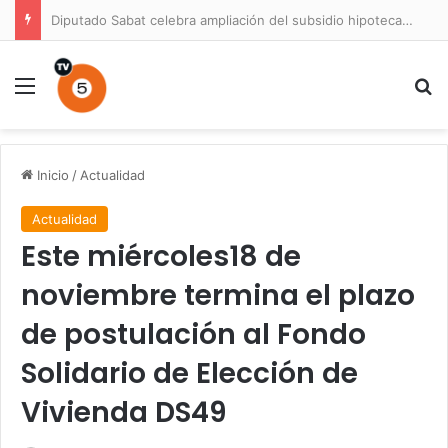
Diputado Sabat celebra ampliación del subsidio hipotecario con viviendas de hasta 6.000 UF
Menú
B
Inicio
/
Actualidad
Actualidad
Este miércoles18 de
noviembre termina el plazo
de postulación al Fondo
Solidario de Elección de
Vivienda DS49