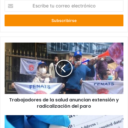
Escribe
tu
correo
electrónico
Trabajadores
de
la
salud
anuncian
extensión
y
radicalización
del
Trabajadores de la salud anuncian extensión y
paro
radicalización del paro
Los
Ríos