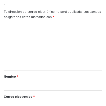
Tu dirección de correo electrónico no será publicada.
Los campos
obligatorios están marcados con
*
C
o
m
e
n
t
a
r
Nombre
*
i
o
*
Correo electrónico
*