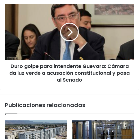
Duro
golpe
para
intendente
Guevara:
Cámara
da
luz
verde
Duro golpe para intendente Guevara: Cámara
a
acusación
da luz verde a acusación constitucional y pasa
constitucional
al Senado
y
pasa
al
Publicaciones relacionadas
Senado