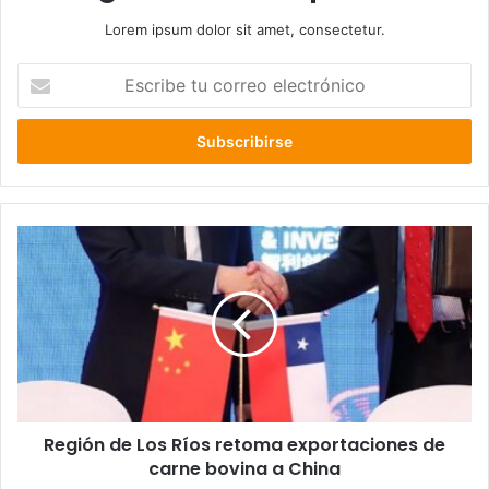
Lorem ipsum dolor sit amet, consectetur.
Escribe
tu
correo
electrónico
Región
de
Los
Ríos
retoma
exportaciones
de
carne
bovina
Región de Los Ríos retoma exportaciones de
a
China
carne bovina a China