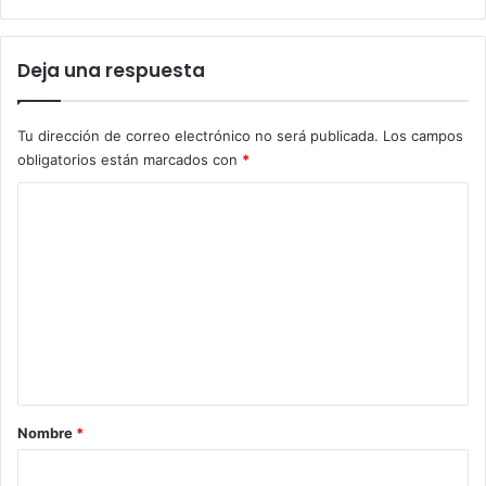
Deja una respuesta
Tu dirección de correo electrónico no será publicada.
Los campos
obligatorios están marcados con
*
C
o
m
e
n
t
a
r
Nombre
*
i