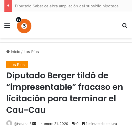
Diputado Sabat celebra ampliación del subsidio hipotecario con viviendas de hasta 6.000 UF
Menú
B
Inicio
/
Los Ríos
Los Ríos
Diputado Berger tildó de
“impresentable” fracaso en
licitación para terminar el
Cau-Cau
Send
@tvcanal5
enero 21, 2020
0
1 minuto de lectura
an