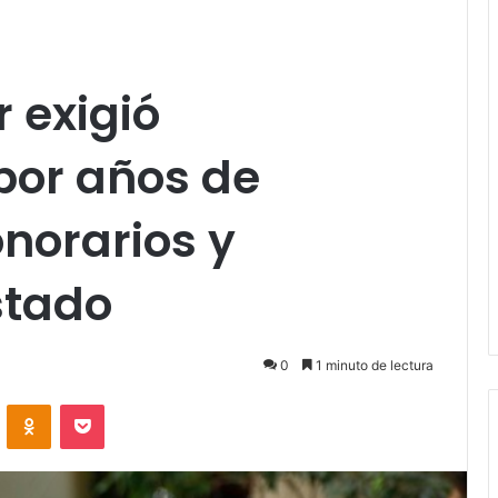
 exigió
por años de
onorarios y
stado
0
1 minuto de lectura
VKontakte
Odnoklassniki
Pocket