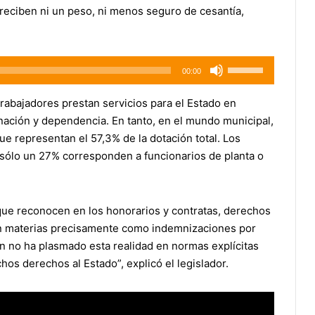
reciben ni un peso, ni menos seguro de cesantía,
Utiliza
00:00
las
teclas
trabajadores prestan servicios para el Estado en
de
nación y dependencia. En tanto, en el mundo municipal,
flecha
ue representan el 57,3% de la dotación total. Los
arriba/abajo
y sólo un 27% corresponden a funcionarios de planta o
para
aumentar
o
 que reconocen en los honorarios y contratas, derechos
disminuir
en materias precisamente como indemnizaciones por
el
ón no ha plasmado esta realidad en normas explícitas
volumen.
chos derechos al Estado”, explicó el legislador.