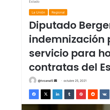
Estado
La Unión
Regional
Diputado Berger
indemnización 
servicio para h
contratas del E
Send
@tvcanal5
octubre 25, 2021
an
Facebook
X
LinkedIn
Tumblr
Pinterest
Reddit
email