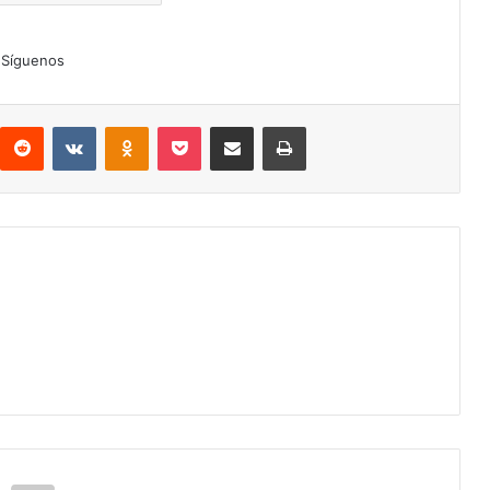
Síguenos
interest
Reddit
VKontakte
Odnoklassniki
Pocket
Compartir por correo electrónico
Imprimir