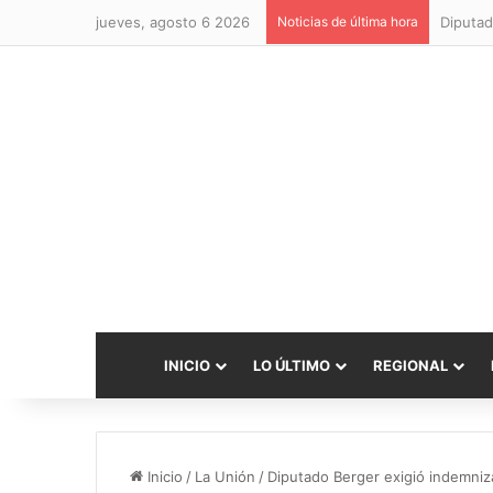
jueves, agosto 6 2026
Noticias de última hora
Diputad
INICIO
LO ÚLTIMO
REGIONAL
Inicio
/
La Unión
/
Diputado Berger exigió indemniza