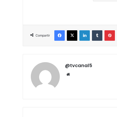
Facebook
X
LinkedIn
Tumblr
P
Compartir
@tvcanal5
Sitio
web