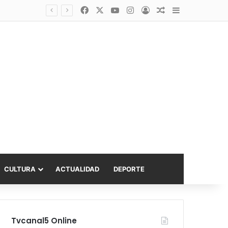
Facebook
X
YouTube
Instagram
Acceso
Publicación al a
Barra lateral
asta 6.000 UF
CULTURA
ACTUALIDAD
DEPORTE
Tvcanal5 Online