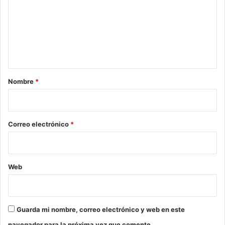
m
e
n
t
a
r
Nombre
*
i
o
*
Correo electrónico
*
Web
Guarda mi nombre, correo electrónico y web en este
navegador para la próxima vez que comente.