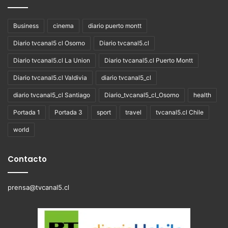
Business
cinema
diario puerto montt
Diario tvcanal5 cl Osorno
Diario tvcanal5.cl
Diario tvcanal5.cl La Union
Diario tvcanal5.cl Puerto Montt
Diario tvcanal5.cl Valdivia
diario tvcanal5_cl
diario tvcanal5_cl Santiago
Diario_tvcanal5_cl_Osorno
health
Portada 1
Portada 3
sport
travel
tvcanal5.cl Chile
world
Contacto
prensa@tvcanal5.cl