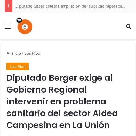
Diputado Sabat celebra ampliación del subsidio hipotecario con viviendas de hasta 6.000 UF
Menú
B
Inicio
/
Los Ríos
Los Ríos
Diputado Berger exige al
Gobierno Regional
intervenir en problema
sanitario del sector Aldea
Campesina en La Unión