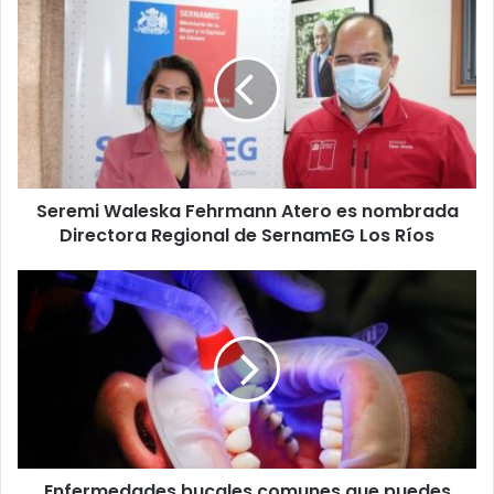
Waleska
Fehrmann
Atero
es
nombrada
Directora
Regional
de
Seremi Waleska Fehrmann Atero es nombrada
SernamEG
Los
Directora Regional de SernamEG Los Ríos
Ríos
Enfermedades
bucales
comunes
que
puedes
evitar
Enfermedades bucales comunes que puedes