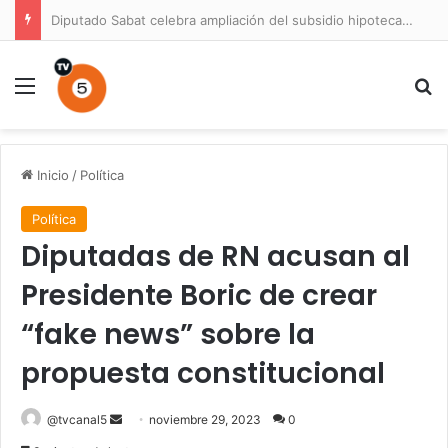
Diputado Sabat celebra ampliación del subsidio hipotecario con viviendas de hasta 6.000 UF
Menú
B
Inicio
/
Política
Política
Diputadas de RN acusan al
Presidente Boric de crear
“fake news” sobre la
propuesta constitucional
Send
@tvcanal5
noviembre 29, 2023
0
an