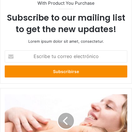
With Product You Purchase
Subscribe to our mailing list
to get the new updates!
Lorem ipsum dolor sit amet, consectetur.
Escribe
tu
correo
electrónico
10
consejos
para
madres
primerizas