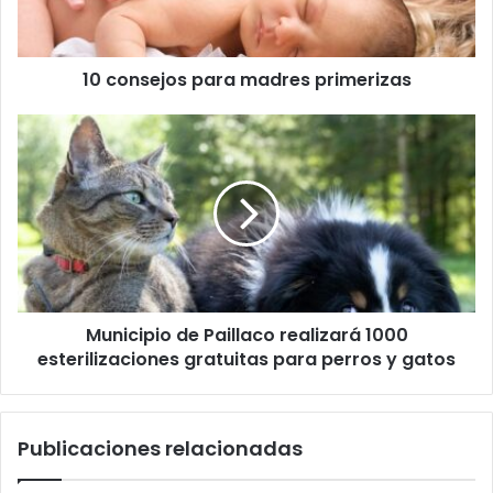
10 consejos para madres primerizas
Municipio
de
Paillaco
realizará
1000
esterilizaciones
gratuitas
para
perros
Municipio de Paillaco realizará 1000
y
gatos
esterilizaciones gratuitas para perros y gatos
Publicaciones relacionadas