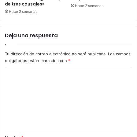
de tres causales»
Hace 2 semanas
Hace 2 semanas
Deja una respuesta
Tu dirección de correo electrónico no será publicada.
Los campos
obligatorios están marcados con
*
C
o
m
e
n
t
a
r