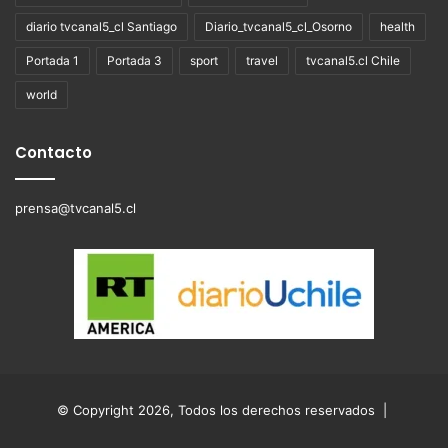
diario tvcanal5_cl Santiago
Diario_tvcanal5_cl_Osorno
health
Portada 1
Portada 3
sport
travel
tvcanal5.cl Chile
world
Contacto
prensa@tvcanal5.cl
© Copyright 2026, Todos los derechos reservados |