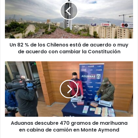
de
los
Chilenos
está
de
acuerdo
Un 82 % de los Chilenos está de acuerdo o muy
o
muy
de acuerdo con cambiar la Constitución
de
acuerdo
Aduanas
con
descubre
cambiar
470
la
gramos
Constitución
de
marihuana
en
cabina
de
Aduanas descubre 470 gramos de marihuana
camión
en
en cabina de camión en Monte Aymond
Monte