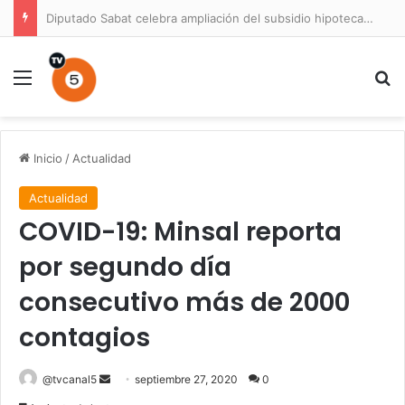
Diputado Sabat celebra ampliación del subsidio hipotecario con viviendas de hasta 6.000 UF
Menú
B
Inicio
/
Actualidad
Actualidad
COVID-19: Minsal reporta
por segundo día
consecutivo más de 2000
contagios
Send
@tvcanal5
septiembre 27, 2020
0
an