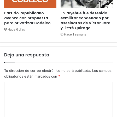
Partido Republicano
En Puyehue fue detenido
avanza con propuesta
exmilitar condenado por
para privatizar Codelco
asesinatos de Víctor Jara
y Littré Quiroga
Hace 6 días
Hace 1 semana
Deja una respuesta
Tu dirección de correo electrónico no será publicada.
Los campos
obligatorios están marcados con
*
C
o
m
e