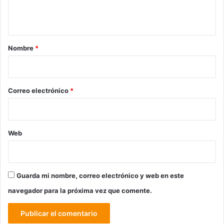
n
t
a
r
Nombre
*
i
o
*
Correo electrónico
*
Web
Guarda mi nombre, correo electrónico y web en este
navegador para la próxima vez que comente.