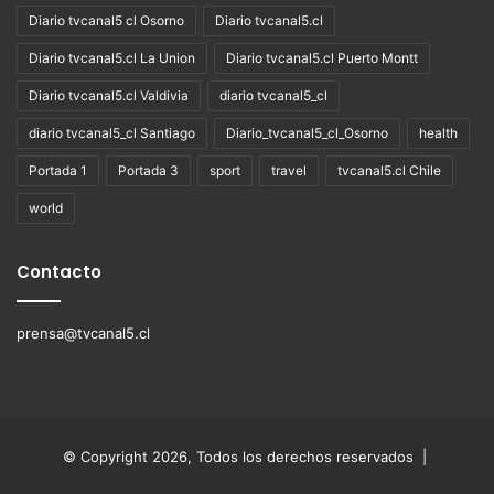
Diario tvcanal5 cl Osorno
Diario tvcanal5.cl
Diario tvcanal5.cl La Union
Diario tvcanal5.cl Puerto Montt
Diario tvcanal5.cl Valdivia
diario tvcanal5_cl
diario tvcanal5_cl Santiago
Diario_tvcanal5_cl_Osorno
health
Portada 1
Portada 3
sport
travel
tvcanal5.cl Chile
world
Contacto
prensa@tvcanal5.cl
© Copyright 2026, Todos los derechos reservados |