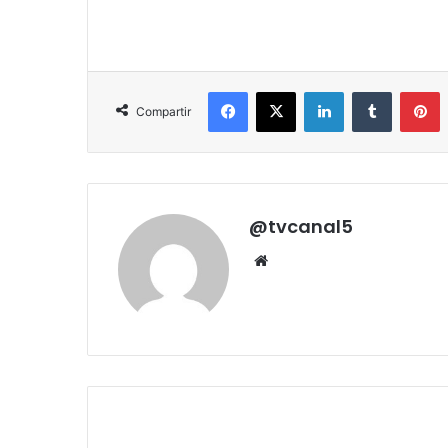
Facebook
X
LinkedIn
Tumblr
P
Compartir
@tvcanal5
Sitio
web