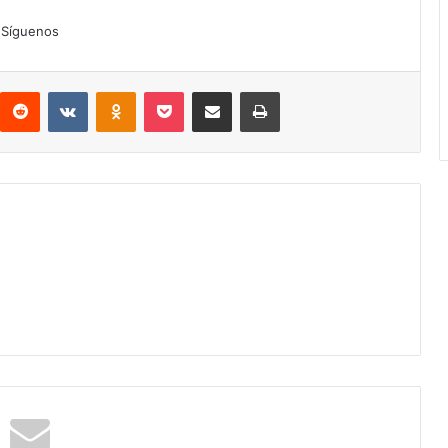
Síguenos
interest
Reddit
VKontakte
Odnoklassniki
Pocket
Compartir por correo electrónico
Imprimir