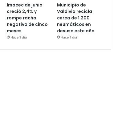
Imacec de junio
Municipio de
creció 2,4% y
Valdivia recicla
rompe racha
cerca de 1.200
negativa de cinco
neumáticos en
meses
desuso este año
Hace 1 día
Hace 1 día