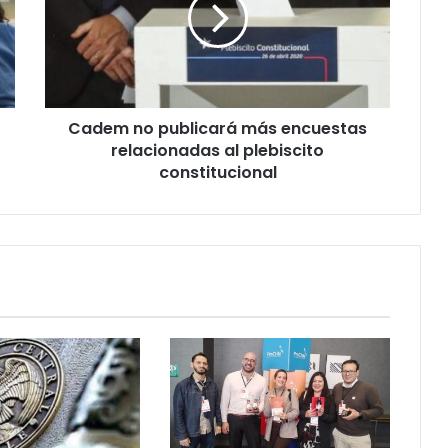
encuestas
relacionadas
al
plebiscito
constitucional
Cadem no publicará más encuestas
relacionadas al plebiscito
constitucional