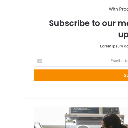
With Pro
Subscribe to our ma
up
Lorem ipsum dol
Escribe
tu
correo
electrónico
confirma
caso
número
10