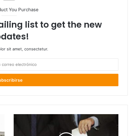
duct You Purchase
iling list to get the new
dates!
or sit amet, consectetur.
Cadem
no
publicará
más