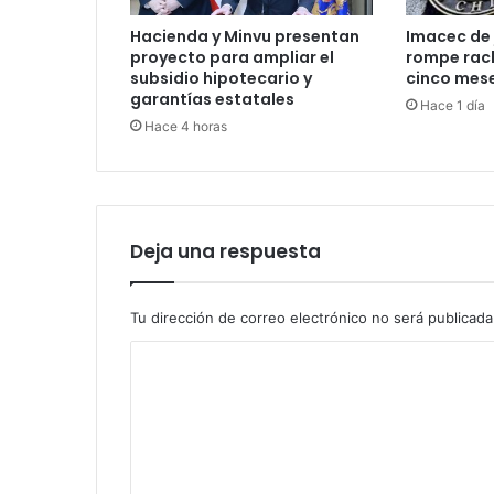
Hacienda y Minvu presentan
Imacec de 
proyecto para ampliar el
rompe rac
subsidio hipotecario y
cinco mes
garantías estatales
Hace 1 día
Hace 4 horas
Deja una respuesta
Tu dirección de correo electrónico no será publicada
C
o
m
e
n