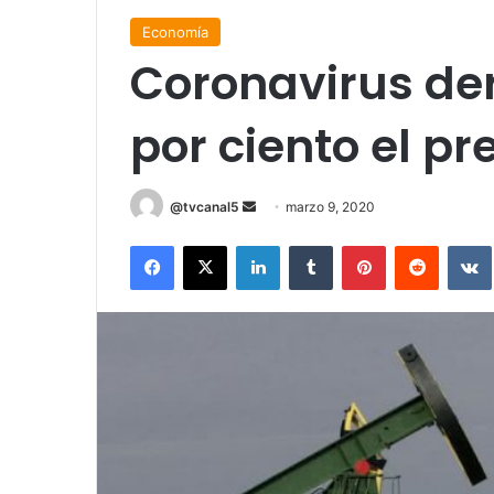
Economía
Coronavirus de
por ciento el pr
Send
@tvcanal5
marzo 9, 2020
an
Facebook
X
LinkedIn
Tumblr
Pinterest
Reddit
email