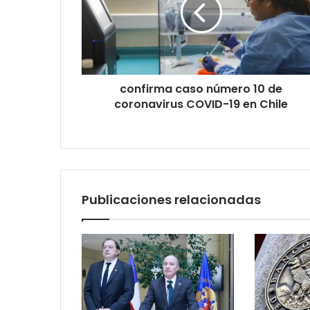
de
coronavirus
COVID-
19
en
confirma caso número 10 de
Chile
coronavirus COVID-19 en Chile
Publicaciones relacionadas