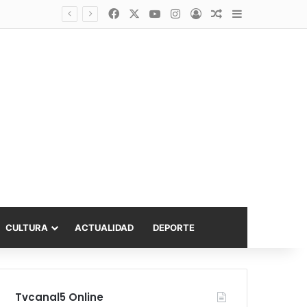
Facebook
X
YouTube
Instagram
Acceso
Publicación al a
Barra lateral
Diputado Sabat celebra ampliación del subsidio hipotecario con viviendas de hasta 6.000 UF
CULTURA
ACTUALIDAD
DEPORTE
Tvcanal5 Online