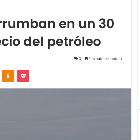
rrumban en un 30
ecio del petróleo
0
1 minuto de lectura
VKontakte
Odnoklassniki
Pocket