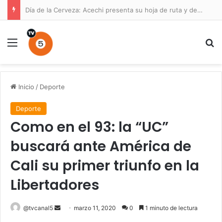
Día de la Cerveza: Acechi presenta su hoja de ruta y destaca la resiliencia de la industria
Menú
B
Inicio
/
Deporte
Deporte
Como en el 93: la “UC”
buscará ante América de
Cali su primer triunfo en la
Libertadores
Send
@tvcanal5
marzo 11, 2020
0
1 minuto de lectura
an