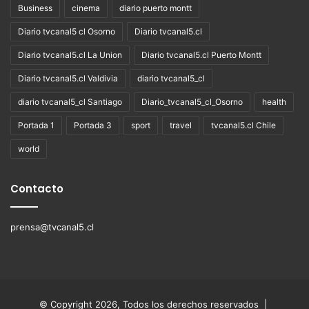
Business
cinema
diario puerto montt
Diario tvcanal5 cl Osorno
Diario tvcanal5.cl
Diario tvcanal5.cl La Union
Diario tvcanal5.cl Puerto Montt
Diario tvcanal5.cl Valdivia
diario tvcanal5_cl
diario tvcanal5_cl Santiago
Diario_tvcanal5_cl_Osorno
health
Portada 1
Portada 3
sport
travel
tvcanal5.cl Chile
world
Contacto
prensa@tvcanal5.cl
© Copyright 2026, Todos los derechos reservados |