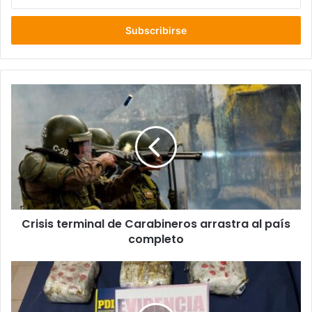
tu
correo
electrónico
Crisis
terminal
de
Carabineros
arrastra
al
país
completo
Crisis terminal de Carabineros arrastra al país
completo
PDI
Valdivia
detenie
a