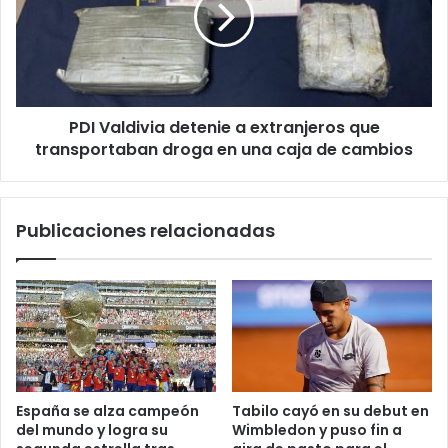
extranjeros
que
transportaban
droga
en
PDI Valdivia detenie a extranjeros que
una
caja
transportaban droga en una caja de cambios
de
cambios
Publicaciones relacionadas
España se alza campeón
Tabilo cayó en su debut en
del mundo y logra su
Wimbledon y puso fin a