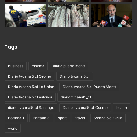
Tags
Business
cinema
diario puerto montt
Diario tvcanal5 cl Osorno
Diario tvcanal5.cl
Diario tvcanal5.cl La Union
Diario tvcanal5.cl Puerto Montt
Diario tvcanal5.cl Valdivia
diario tvcanal5_cl
diario tvcanal5_cl Santiago
Diario_tvcanal5_cl_Osorno
health
Portada 1
Portada 3
sport
travel
tvcanal5.cl Chile
world