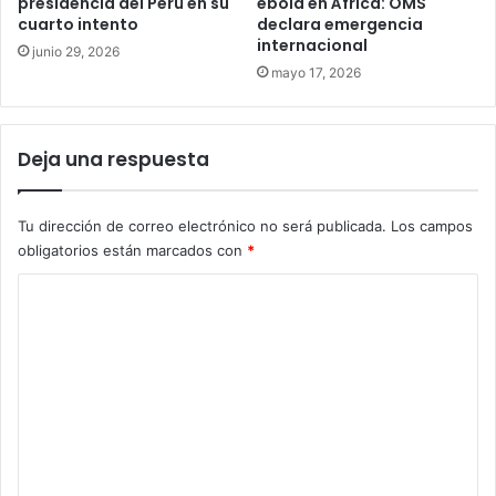
presidencia del Perú en su
ébola en África: OMS
cuarto intento
declara emergencia
internacional
junio 29, 2026
mayo 17, 2026
Deja una respuesta
Tu dirección de correo electrónico no será publicada.
Los campos
obligatorios están marcados con
*
C
o
m
e
n
t
a