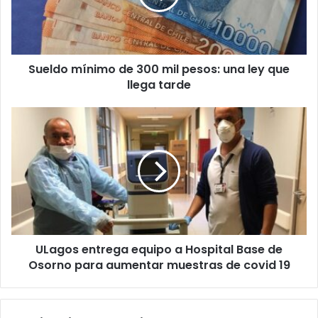
pesos:
una
ley
que
Sueldo mínimo de 300 mil pesos: una ley que
llega
tarde
llega tarde
ULagos
entrega
equipo
a
Hospital
Base
de
Osorno
para
ULagos entrega equipo a Hospital Base de
aumentar
muestras
Osorno para aumentar muestras de covid 19
de
covid
19