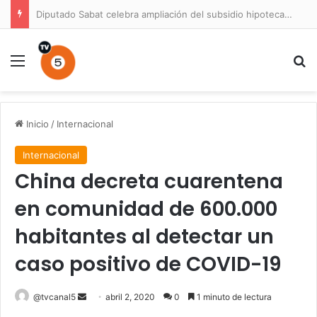
Prisión preventiva para conductor por atropello múltiple con resultado de muerte en La Unión
Menú
B
Inicio
/
Internacional
Internacional
China decreta cuarentena
en comunidad de 600.000
habitantes al detectar un
caso positivo de COVID-19
Send
@tvcanal5
abril 2, 2020
0
1 minuto de lectura
an