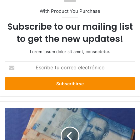
With Product You Purchase
Subscribe to our mailing list
to get the new updates!
Lorem ipsum dolor sit amet, consectetur.
Escribe
tu
correo
electrónico
Sueldo
mínimo
de
300
mil