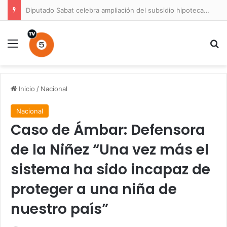
Diputado Sabat celebra ampliación del subsidio hipotecario con viviendas de hasta 6.000 UF
Menú
B
Inicio
/
Nacional
Nacional
Caso de Ámbar: Defensora
de la Niñez “Una vez más el
sistema ha sido incapaz de
proteger a una niña de
nuestro país”