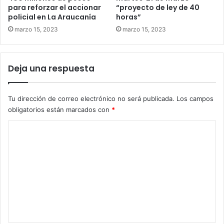
para reforzar el accionar
“proyecto de ley de 40
policial en La Araucanía
horas”
marzo 15, 2023
marzo 15, 2023
Deja una respuesta
Tu dirección de correo electrónico no será publicada.
Los campos
obligatorios están marcados con
*
C
o
m
e
n
t
a