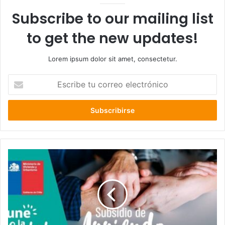
Subscribe to our mailing list
to get the new updates!
Lorem ipsum dolor sit amet, consectetur.
Escribe
tu
correo
electrónico
Gobernador
Pérez
de
Arce
invita
a
participar