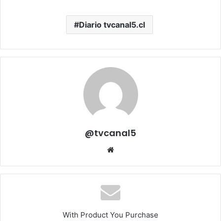
Diario tvcanal5.cl
@tvcanal5
Sitio
web
With Product You Purchase