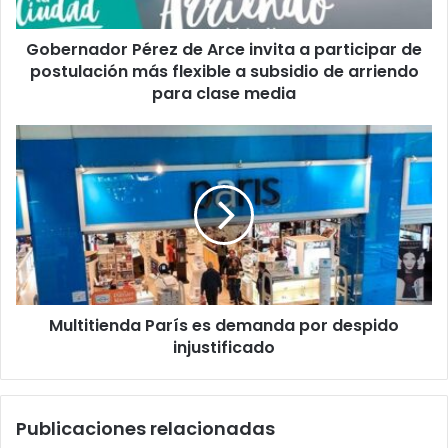
de
postulación
Gobernador Pérez de Arce invita a participar de
más
flexible
postulación más flexible a subsidio de arriendo
a
para clase media
subsidio
de
Multitienda
arriendo
París
para
es
clase
demanda
media
por
despido
injustificado
Multitienda París es demanda por despido
injustificado
Publicaciones relacionadas