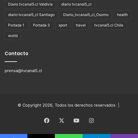
Diario tvcanal5.cl Valdivia
diario tvcanal5_cl
diario tvcanal5_cl Santiago
Diario_tvcanal5_cl_Osorno
health
Portada 1
Portada 3
sport
travel
tvcanal5.cl Chile
world
Contacto
prensa@tvcanal5.cl
© Copyright 2026, Todos los derechos reservados |
Facebook
X
YouTube
Instagram