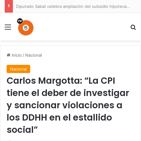
Prisión preventiva para conductor por atropello múltiple con resultado de muerte en La Unión
Menú
B
Inicio
/
Nacional
Nacional
Carlos Margotta: “La CPI
tiene el deber de investigar
y sancionar violaciones a
los DDHH en el estallido
social”