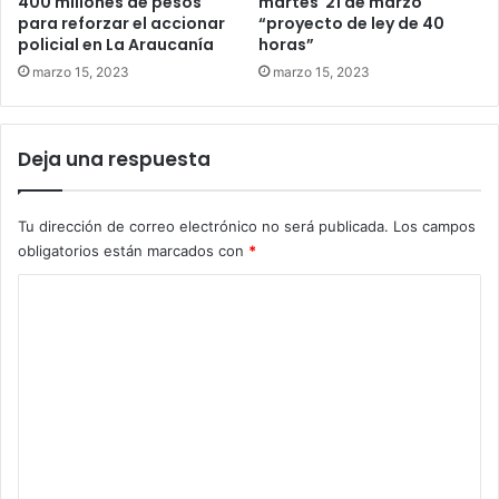
400 millones de pesos
martes 21 de marzo
para reforzar el accionar
“proyecto de ley de 40
policial en La Araucanía
horas”
marzo 15, 2023
marzo 15, 2023
Deja una respuesta
Tu dirección de correo electrónico no será publicada.
Los campos
obligatorios están marcados con
*
C
o
m
e
n
t
a