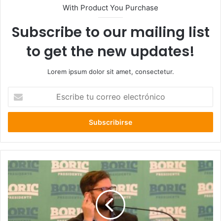
With Product You Purchase
Subscribe to our mailing list
to get the new updates!
Lorem ipsum dolor sit amet, consectetur.
Escribe
tu
correo
electrónico
Parisi
adelanta
que
“desmenuzarán”
programa
de