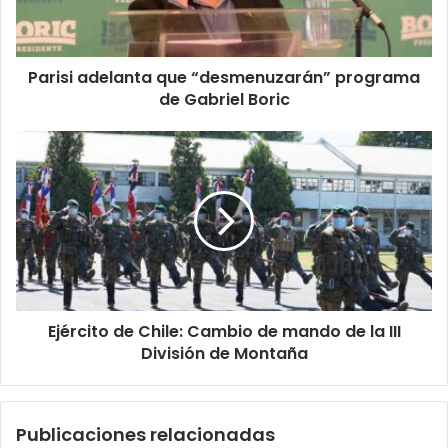
Gabriel
Boric
Parisi adelanta que “desmenuzarán” programa
de Gabriel Boric
Ejército
de
Chile:
Cambio
de
mando
de
la
III
Ejército de Chile: Cambio de mando de la III
División
de
División de Montaña
Montaña
Publicaciones relacionadas