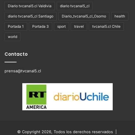
Diario tvcanal5.cl Valdivia
diario tvcanal5_cl
diario tvcanal5_cl Santiago
Diario_tvcanal5_cl_Osorno
health
Portada 1
Portada 3
sport
travel
tvcanal5.cl Chile
world
Contacto
prensa@tvcanal5.cl
© Copyright 2026, Todos los derechos reservados |