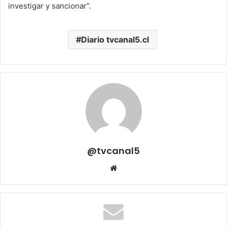
investigar y sancionar”.
Diario tvcanal5.cl
@tvcanal5
Sitio
web