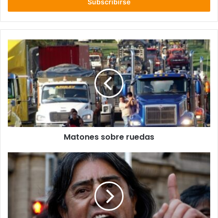
electrónico
Matones
sobre
ruedas
Matones sobre ruedas
Werkén
Aucán
Huilcamán:
“Esperamos
que
el