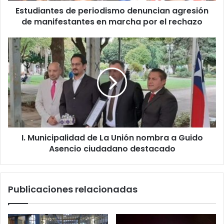
Estudiantes de periodismo denuncian agresión
por
el
de manifestantes en marcha por el rechazo
rechazo
I.
Municipalidad
de
La
Unión
nombra
a
Guido
Asencio
I. Municipalidad de La Unión nombra a Guido
ciudadano
destacado
Asencio ciudadano destacado
Publicaciones relacionadas