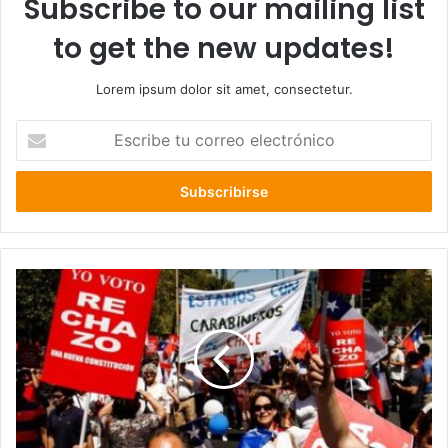
Subscribe to our mailing list
to get the new updates!
Lorem ipsum dolor sit amet, consectetur.
Escribe
tu
correo
electrónico
Estudiantes
de
periodismo
denuncian
agresión
de
manifestantes
en
marcha