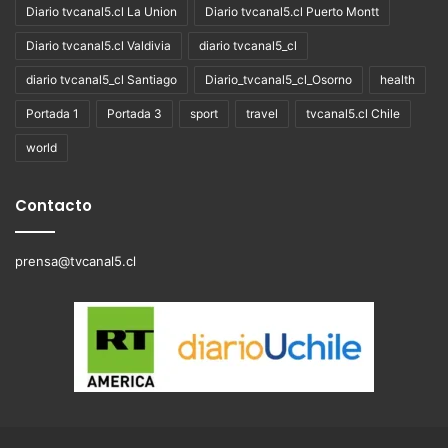
Diario tvcanal5.cl La Union
Diario tvcanal5.cl Puerto Montt
Diario tvcanal5.cl Valdivia
diario tvcanal5_cl
diario tvcanal5_cl Santiago
Diario_tvcanal5_cl_Osorno
health
Portada 1
Portada 3
sport
travel
tvcanal5.cl Chile
world
Contacto
prensa@tvcanal5.cl