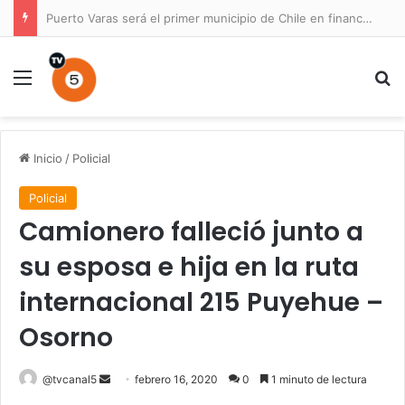
Puerto Varas será el primer municipio de Chile en financiar un Plan Maestro para un parque nacional
Menú
B
Inicio
/
Policial
Policial
Camionero falleció junto a
su esposa e hija en la ruta
internacional 215 Puyehue –
Osorno
Send
@tvcanal5
febrero 16, 2020
0
1 minuto de lectura
an