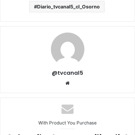
Diario_tvcanal5_cl_Osorno
@tvcanal5
Sitio
web
With Product You Purchase