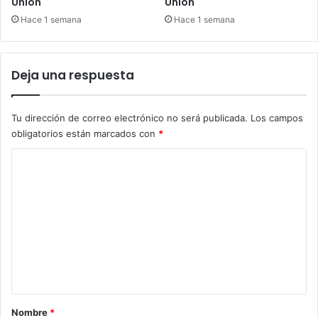
Unión
Unión
Hace 1 semana
Hace 1 semana
Deja una respuesta
Tu dirección de correo electrónico no será publicada.
Los campos
obligatorios están marcados con
*
C
o
m
e
n
t
a
r
Nombre
*