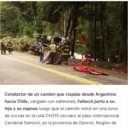
email
Conductor de un camión que viajaba desde Argentina
hacia Chile,
cargado con salmones,
falleció junto a su
hija
y su esposa
luego que el camión volcó en una zona
de curvas en la ruta CH215 cercano al paso internacional
Cardenal Samoré, en la provincia de Osorno, Región de