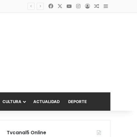
Facebook
X
YouTube
Instagram
Acceso
Publicación al a
Barra lateral
asta 6.000 UF
CULTURA
ACTUALIDAD
DEPORTE
Tvcanal5 Online