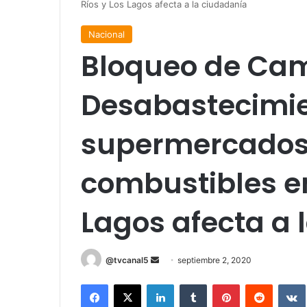
Ríos y Los Lagos afecta a la ciudadanía
Nacional
Bloqueo de Cam
Desabastecimie
supermercados 
combustibles en
Lagos afecta a 
Send
@tvcanal5
septiembre 2, 2020
an
Facebook
X
LinkedIn
Tumblr
Pinterest
Reddit
email