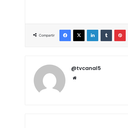
Facebook
X
LinkedIn
Tumblr
P
Compartir
@tvcanal5
Sitio
web