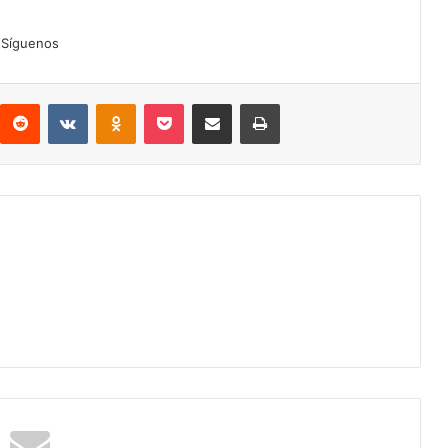
Síguenos
interest
Reddit
VKontakte
Odnoklassniki
Pocket
Compartir por correo electrónico
Imprimir