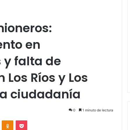
ioneros:
nto en
y falta de
 Los Ríos y Los
la ciudadanía
0
1 minuto de lectura
VKontakte
Odnoklassniki
Pocket