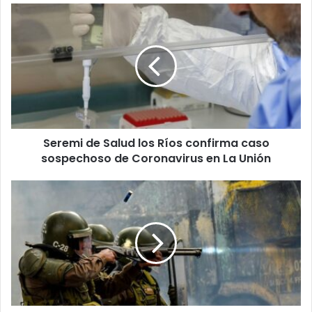
Seremi
de
Salud
los
Ríos
confirma
caso
sospechoso
de
Seremi de Salud los Ríos confirma caso
Coronavirus
en
sospechoso de Coronavirus en La Unión
La
Unión
Crisis
terminal
de
Carabineros
arrastra
al
país
completo