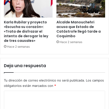
Karla Rubilar y proyecto
Alcalde Manouchehri
«Escucha su corazón»:
acusa que Estado de
«Trata de disfrazar el
Catástrofe llegó tarde a
intento de derogar la ley
Coquimbo
de tres causales»
Hace 2 semanas
Hace 2 semanas
Deja una respuesta
Tu dirección de correo electrónico no será publicada.
Los campos
obligatorios están marcados con
*
C
o