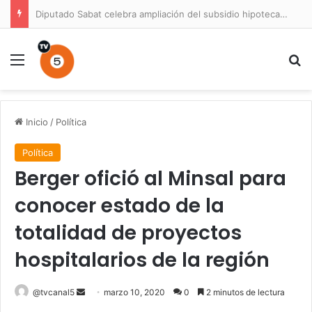
Diputado Sabat celebra ampliación del subsidio hipotecario con viviendas de hasta 6.000 UF
Menú
B
Inicio
/
Política
Política
Berger ofició al Minsal para
conocer estado de la
totalidad de proyectos
hospitalarios de la región
Send
@tvcanal5
marzo 10, 2020
0
2 minutos de lectura
an