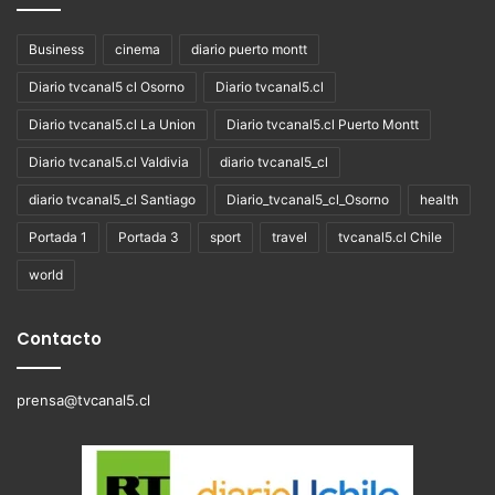
Business
cinema
diario puerto montt
Diario tvcanal5 cl Osorno
Diario tvcanal5.cl
Diario tvcanal5.cl La Union
Diario tvcanal5.cl Puerto Montt
Diario tvcanal5.cl Valdivia
diario tvcanal5_cl
diario tvcanal5_cl Santiago
Diario_tvcanal5_cl_Osorno
health
Portada 1
Portada 3
sport
travel
tvcanal5.cl Chile
world
Contacto
prensa@tvcanal5.cl