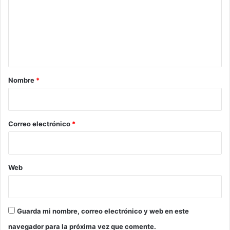
m
e
n
t
a
r
Nombre
*
i
o
*
Correo electrónico
*
Web
Guarda mi nombre, correo electrónico y web en este
navegador para la próxima vez que comente.