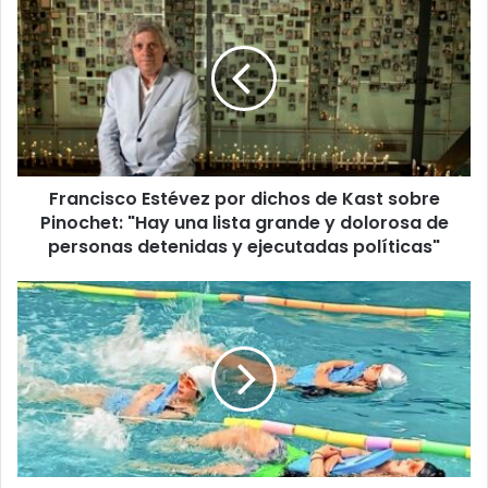
Estévez
por
dichos
de
Kast
sobre
Pinochet:
"Hay
Francisco Estévez por dichos de Kast sobre
una
lista
Pinochet: "Hay una lista grande y dolorosa de
grande
personas detenidas y ejecutadas políticas"
y
dolorosa
38
de
alumnos
personas
de
detenidas
escuela
y
rural
ejecutadas
municipal
políticas"
aprendieron
a
nadar