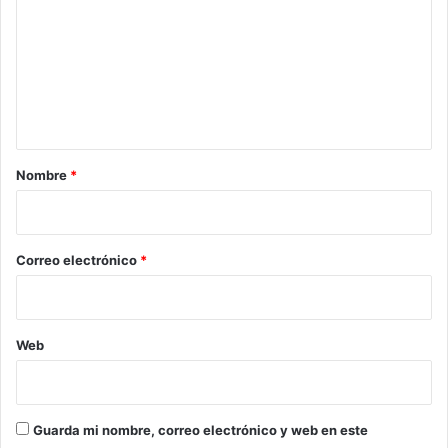
m
e
n
t
a
r
Nombre
*
i
o
*
Correo electrónico
*
Web
Guarda mi nombre, correo electrónico y web en este