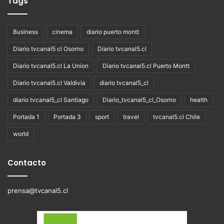
Tags
Business
cinema
diario puerto montt
Diario tvcanal5 cl Osorno
Diario tvcanal5.cl
Diario tvcanal5.cl La Union
Diario tvcanal5.cl Puerto Montt
Diario tvcanal5.cl Valdivia
diario tvcanal5_cl
diario tvcanal5_cl Santiago
Diario_tvcanal5_cl_Osorno
health
Portada 1
Portada 3
sport
travel
tvcanal5.cl Chile
world
Contacto
prensa@tvcanal5.cl