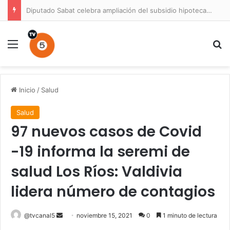
Diputado Sabat celebra ampliación del subsidio hipotecario con viviendas de hasta 6.000 UF
Menú
B
Inicio
/
Salud
Salud
97 nuevos casos de Covid
-19 informa la seremi de
salud Los Ríos: Valdivia
lidera número de contagios
Send
@tvcanal5
noviembre 15, 2021
0
1 minuto de lectura
an