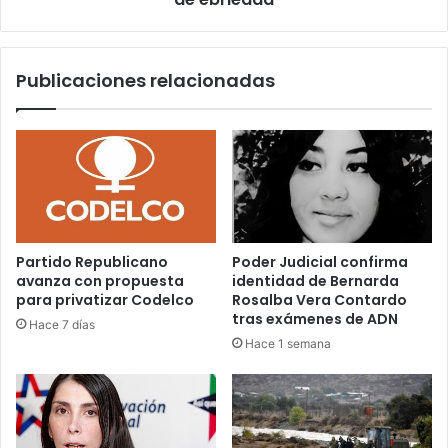
en
estado
de
Publicaciones relacionadas
ebriedad
Partido Republicano
Poder Judicial confirma
avanza con propuesta
identidad de Bernarda
para privatizar Codelco
Rosalba Vera Contardo
tras exámenes de ADN
Hace 7 días
Hace 1 semana