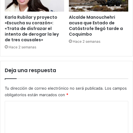
Karla Rubilar y proyecto
Alcalde Manouchehri
«Escucha su corazón»:
acusa que Estado de
«Trata de disfrazar el
Catástrofe llegó tarde a
intento de derogar la ley
Coquimbo
de tres causales»
Hace 2 semanas
Hace 2 semanas
Deja una respuesta
Tu dirección de correo electrónico no será publicada.
Los campos
obligatorios están marcados con
*
C
o
m
e