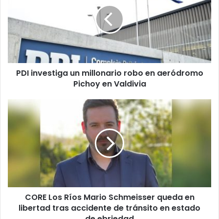
un
millonario
robo
en
aeródromo
Pichoy
en
PDI investiga un millonario robo en aeródromo
Valdivia
Pichoy en Valdivia
CORE
Los
Ríos
Mario
Schmeisser
queda
en
libertad
tras
CORE Los Ríos Mario Schmeisser queda en
accidente
de
libertad tras accidente de tránsito en estado
tránsito
de ebriedad