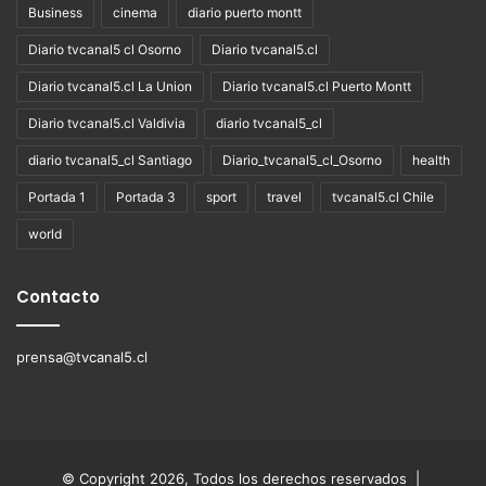
Business
cinema
diario puerto montt
Diario tvcanal5 cl Osorno
Diario tvcanal5.cl
Diario tvcanal5.cl La Union
Diario tvcanal5.cl Puerto Montt
Diario tvcanal5.cl Valdivia
diario tvcanal5_cl
diario tvcanal5_cl Santiago
Diario_tvcanal5_cl_Osorno
health
Portada 1
Portada 3
sport
travel
tvcanal5.cl Chile
world
Contacto
prensa@tvcanal5.cl
© Copyright 2026, Todos los derechos reservados |