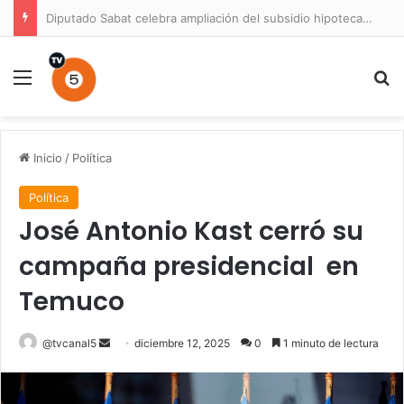
Diputado Sabat celebra ampliación del subsidio hipotecario con viviendas de hasta 6.000 UF
Menú
B
Inicio
/
Política
Política
José Antonio Kast cerró su
campaña presidencial en
Temuco
Send
@tvcanal5
diciembre 12, 2025
0
1 minuto de lectura
an
email