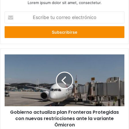
Lorem ipsum dolor sit amet, consectetur.
Escribe
tu
correo
electrónico
Gobierno
actualiza
plan
Fronteras
Protegidas
con
nuevas
restricciones
ante
Gobierno actualiza plan Fronteras Protegidas
la
variante
con nuevas restricciones ante la variante
Ómicron
Ómicron