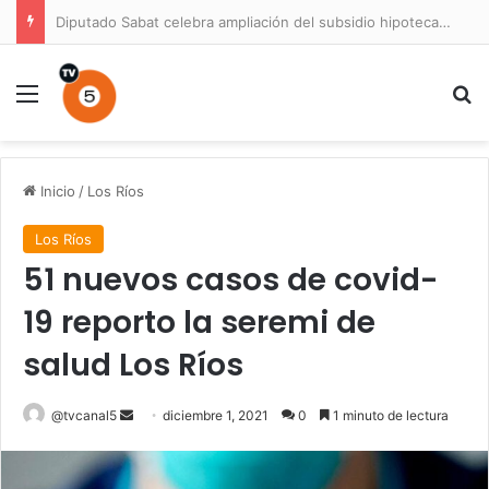
Diputado Sabat celebra ampliación del subsidio hipotecario con viviendas de hasta 6.000 UF
Menú
B
Inicio
/
Los Ríos
Los Ríos
51 nuevos casos de covid-
19 reporto la seremi de
salud Los Ríos
Send
@tvcanal5
diciembre 1, 2021
0
1 minuto de lectura
an
email