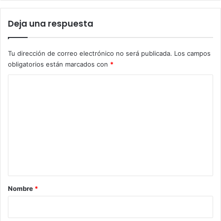
Deja una respuesta
Tu dirección de correo electrónico no será publicada.
Los campos
obligatorios están marcados con
*
C
o
m
e
n
t
a
r
Nombre
*
i
o