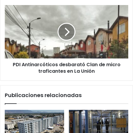
PDI
Antinarcóticos
desbarató
Clan
de
micro
traficantes
en
La
PDI Antinarcóticos desbarató Clan de micro
Unión
traficantes en La Unión
Publicaciones relacionadas