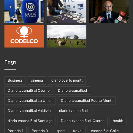
Tags
Business
cinema
diario puerto montt
Diario tvcanal5 cl Osorno
Diario tvcanal5.cl
Diario tvcanal5.cl La Union
Diario tvcanal5.cl Puerto Montt
Diario tvcanal5.cl Valdivia
diario tvcanal5_cl
diario tvcanal5_cl Santiago
Diario_tvcanal5_cl_Osorno
health
Portada 1
Portada 3
sport
travel
tvcanal5.cl Chile