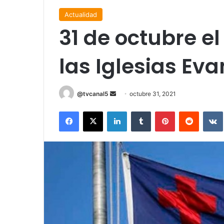
Actualidad
31 de octubre el
las Iglesias Ev
Send
@tvcanal5
octubre 31, 2021
an
Facebook
X
LinkedIn
Tumblr
Pinterest
Reddit
email