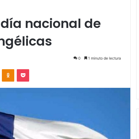
 día nacional de
angélicas
0
1 minuto de lectura
VKontakte
Odnoklassniki
Pocket