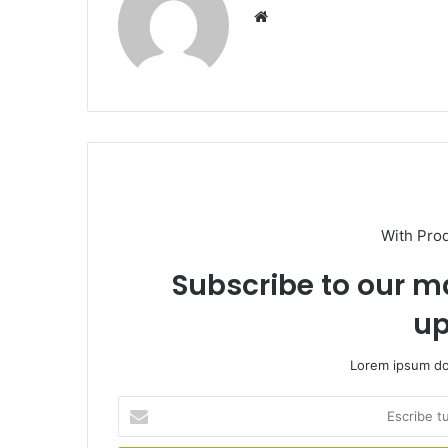
Sitio
web
With Pro
Subscribe to our ma
up
Lorem ipsum dol
Escribe
tu
correo