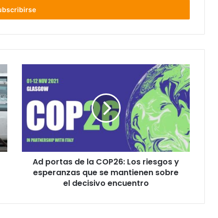
Ad
portas
de
la
COP26:
Los
riesgos
y
esperanzas
Ad portas de la COP26: Los riesgos y
que
se
esperanzas que se mantienen sobre
mantienen
el decisivo encuentro
sobre
el
decisivo