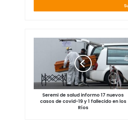
electrónico
Seremi
de
salud
informo
17
nuevos
casos
de
covid-
Seremi de salud informo 17 nuevos
19
y
casos de covid-19 y 1 fallecido en los
1
Ríos
fallecido
en
los