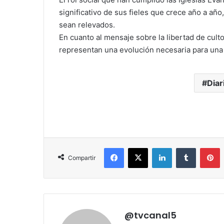
significativo de sus fieles que crece año a año
sean relevados.
En cuanto al mensaje sobre la libertad de cu
representan una evolución necesaria para un
Diar
Facebook
X
LinkedIn
Tumblr
P
Compartir
@tvcanal5