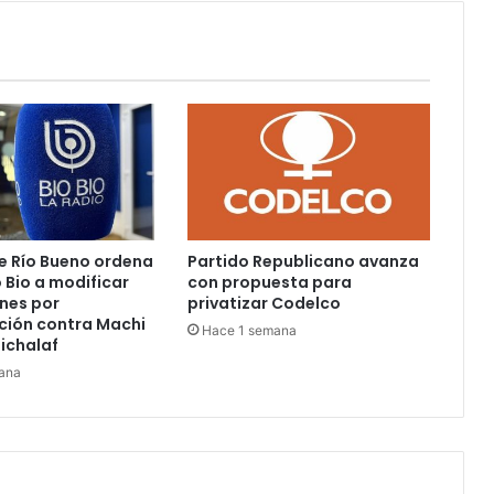
encuentro
e Río Bueno ordena
Partido Republicano avanza
o Bio a modificar
con propuesta para
nes por
privatizar Codelco
ción contra Machi
Hace 1 semana
uichalaf
ana