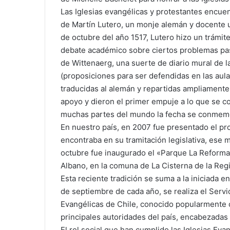
Las Iglesias evangélicas y protestantes encue
de Martín Lutero, un monje alemán y docente u
de octubre del año 1517, Lutero hizo un trámit
debate académico sobre ciertos problemas pasto
de Wittenaerg, una suerte de diario mural de l
(proposiciones para ser defendidas en las aula
traducidas al alemán y repartidas ampliament
apoyo y dieron el primer empuje a lo que se 
muchas partes del mundo la fecha se conmemo
En nuestro país, en 2007 fue presentado el pr
encontraba en su tramitación legislativa, ese
octubre fue inaugurado el «Parque La Reforma
Albano, en la comuna de La Cisterna de la Reg
Esta reciente tradición se suma a la iniciada 
de septiembre de cada año, se realiza el Servi
Evangélicas de Chile, conocido popularmente 
principales autoridades del país, encabezadas 
El rol social que han cumplido las Iglesias Eva