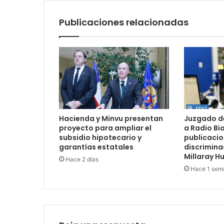
Ríos
Publicaciones relacionadas
Hacienda y Minvu presentan
Juzgado d
proyecto para ampliar el
a Radio Bi
subsidio hipotecario y
publicacio
garantías estatales
discrimina
Millaray H
Hace 2 días
Hace 1 sem