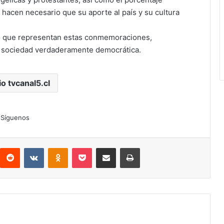
, hacen necesario que su aporte al país y su cultura
lto que representan estas conmemoraciones,
a sociedad verdaderamente democrática.
io tvcanal5.cl
Síguenos
interest
Reddit
VKontakte
Odnoklassniki
Pocket
Compartir por correo electrónico
Imprimir