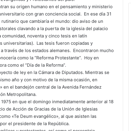
ntran su origen humano en el pensamiento y ministerio
niversitario con gran conciencia social. En ese día 31
e rutinario que cambiaría el mundo: dio aviso de un
rales clavando a la puerta de la iglesia del palacio
a comunidad, noventa y cinco tesis en latín
s universitarias). Las tesis fueron copiadas y
e a través de los estados alemanes. Encontraron mucho
conocería como la “Reforma Protestante”. Hoy en
ra como el “Día de la Reforma”.
oyecto de ley en la Cámara de Diputados.​ Mientras se
 mismo año y con motivo de la misma ocasión, en
» en el bandejón central de la Avenida Fernández
ión Metropolitana.
en 1975 en que el domingo inmediatamente anterior al 18
cio de Acción de Gracias de la Unión de Iglesias
como «Te Deum evangélico», al que asisten las
por el presidente de la República.
ngélicas y protestantes, así como el porcentaje