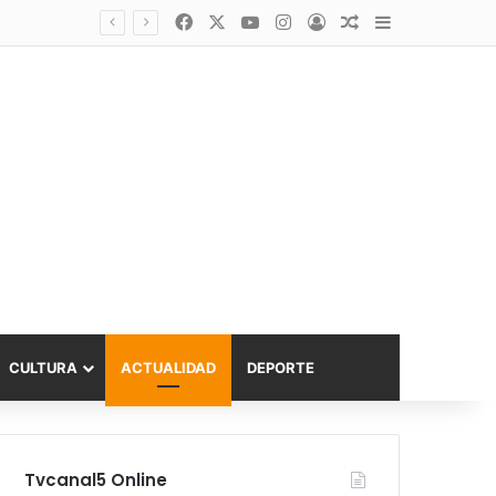
Facebook
X
YouTube
Instagram
Acceso
Publicación al a
Barra lateral
Diputado Sabat celebra ampliación del subsidio hipotecario con viviendas de hasta 6.000 UF
CULTURA
ACTUALIDAD
DEPORTE
Tvcanal5 Online