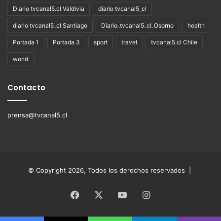
Diario tvcanal5.cl Valdivia
diario tvcanal5_cl
diario tvcanal5_cl Santiago
Diario_tvcanal5_cl_Osorno
health
Portada 1
Portada 3
sport
travel
tvcanal5.cl Chile
world
Contacto
prensa@tvcanal5.cl
© Copyright 2026, Todos los derechos reservados |
Facebook
X
YouTube
Instagram