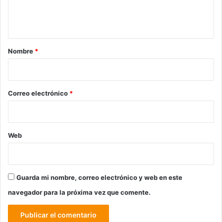
n
t
a
r
Nombre
*
i
o
*
Correo electrónico
*
Web
Guarda mi nombre, correo electrónico y web en este
navegador para la próxima vez que comente.