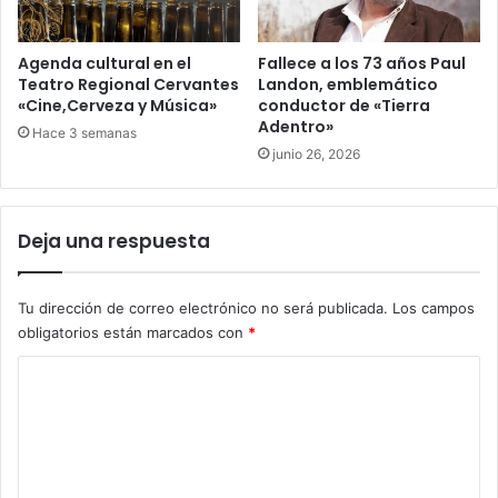
Agenda cultural en el
Fallece a los 73 años Paul
Teatro Regional Cervantes
Landon, emblemático
«Cine,Cerveza y Música»
conductor de «Tierra
Adentro»
Hace 3 semanas
junio 26, 2026
Deja una respuesta
Tu dirección de correo electrónico no será publicada.
Los campos
obligatorios están marcados con
*
C
o
m
e