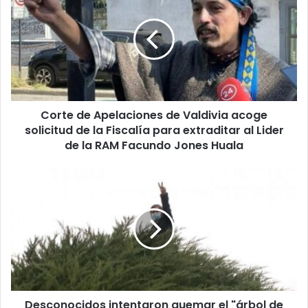
Apelaciones
de
Valdivia
acoge
solicitud
de
la
Corte de Apelaciones de Valdivia acoge
Fiscalía
para
solicitud de la Fiscalía para extraditar al Lider
extraditar
de la RAM Facundo Jones Huala
al
Lider
Desconocidos
de
intentaron
la
quemar
RAM
el
Facundo
"árbol
Jones
de
Huala
Boric"
en
Punta
Desconocidos intentaron quemar el "árbol de
Arenas