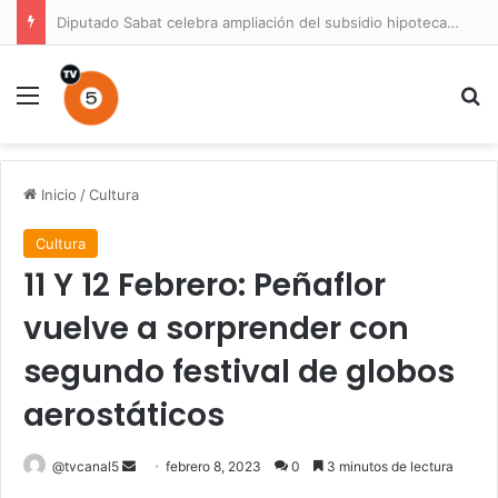
Diputado Sabat celebra ampliación del subsidio hipotecario con viviendas de hasta 6.000 UF
Menú
B
Inicio
/
Cultura
Cultura
11 Y 12 Febrero: Peñaflor
vuelve a sorprender con
segundo festival de globos
aerostáticos
Send
@tvcanal5
febrero 8, 2023
0
3 minutos de lectura
an