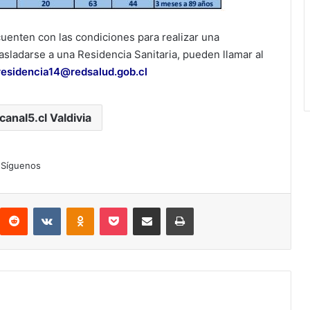
uenten con las condiciones para realizar una
asladarse a una Residencia Sanitaria, pueden llamar al
residencia14@redsalud.gob.cl
canal5.cl Valdivia
Síguenos
interest
Reddit
VKontakte
Odnoklassniki
Pocket
Compartir por correo electrónico
Imprimir