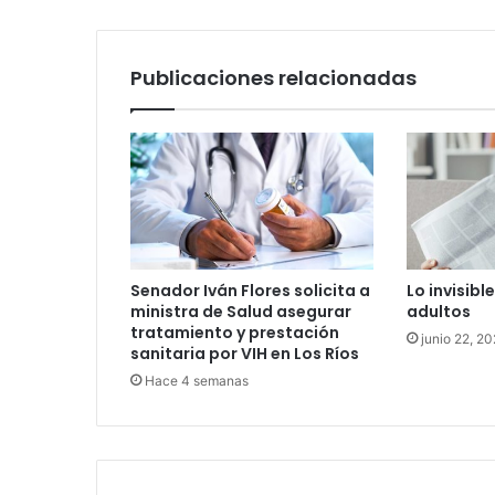
Chiguayante
Publicaciones relacionadas
Senador Iván Flores solicita a
Lo invisible
ministra de Salud asegurar
adultos
tratamiento y prestación
junio 22, 2
sanitaria por VIH en Los Ríos
Hace 4 semanas