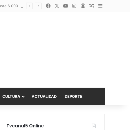
Facebook
X
YouTube
Instagram
Acceso
Publicación al a
Barra lateral
Diputado Sabat celebra ampliación del subsidio hipotecario con viviendas de hasta 6.000 UF
CULTURA
ACTUALIDAD
DEPORTE
Tvcanal5 Online