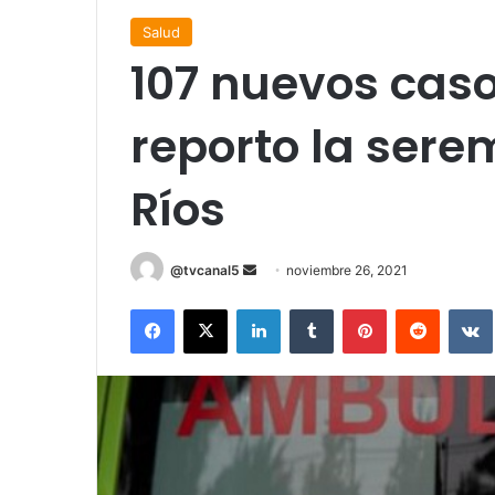
Salud
107 nuevos caso
reporto la sere
Ríos
Send
@tvcanal5
noviembre 26, 2021
an
Facebook
X
LinkedIn
Tumblr
Pinterest
Reddit
email