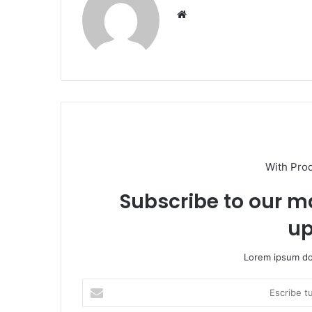
Sitio
web
With Pro
Subscribe to our ma
up
Lorem ipsum dol
Escribe
tu