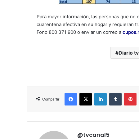
Para mayor información, las personas que no c
cuarentena efectiva en su hogar y requieran tr
Fono 800 371 900 o enviar un correo a
cupos.
Diario tv
Facebook
X
LinkedIn
Tumblr
P
Compartir
@tvcanal5