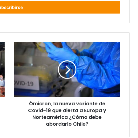
Ómicron,
la
nueva
variante
de
Covid-
19
que
alerta
Ómicron, la nueva variante de
a
Europa
Covid-19 que alerta a Europa y
y
Norteamérica ¿Cómo debe
Norteamérica
abordarlo Chile?
¿Cómo
debe