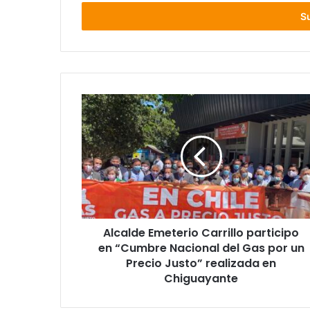
correo
electrónico
Alcalde
Emeterio
Carrillo
participo
en
“Cumbre
Nacional
del
Gas
Alcalde Emeterio Carrillo participo
por
un
en “Cumbre Nacional del Gas por un
Precio
Precio Justo” realizada en
Justo”
Chiguayante
realizada
en