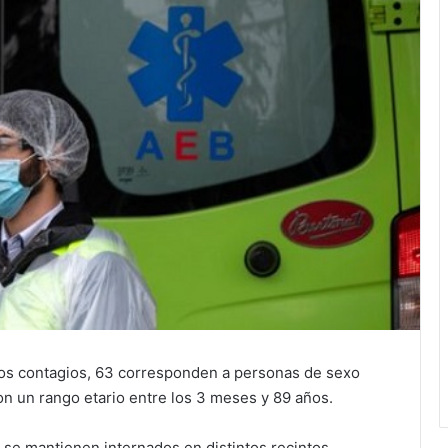
os contagios, 63 corresponden a personas de sexo
n un rango etario entre los 3 meses y 89 años.
s se mantienen internados en distintos recintos