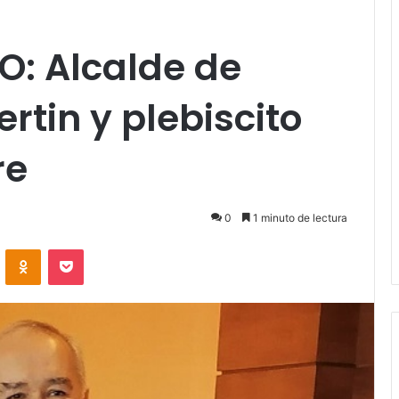
O: Alcalde de
rtin y plebiscito
re
0
1 minuto de lectura
VKontakte
Odnoklassniki
Pocket