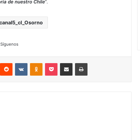
ia de nuestro Chile
”.
vcanal5_cl_Osorno
Síguenos
interest
Reddit
VKontakte
Odnoklassniki
Pocket
Compartir por correo electrónico
Imprimir