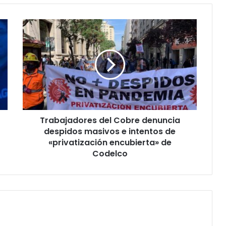
Trabajadores
del
Cobre
denuncia
despidos
masivos
e
intentos
de
Trabajadores del Cobre denuncia
«privatización
encubierta»
despidos masivos e intentos de
de
«privatización encubierta» de
Codelco
Codelco