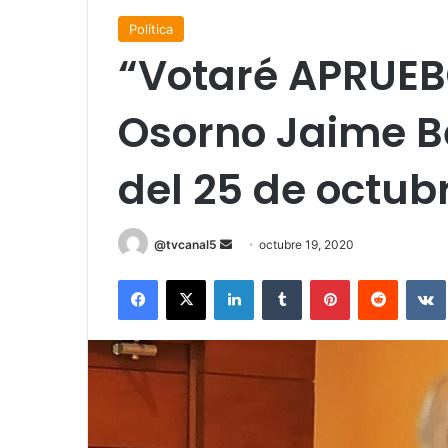
Política
“Votaré APRUEB
Osorno Jaime Be
del 25 de octub
Send
@tvcanal5
octubre 19, 2020
an
Facebook
X
LinkedIn
Tumblr
Pinterest
Reddit
email