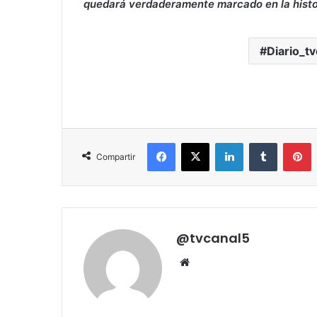
quedará verdaderamente marcado en la histor
Diario_t
Facebook
X
LinkedIn
Tumblr
P
Compartir
@tvcanal5
Sitio
web