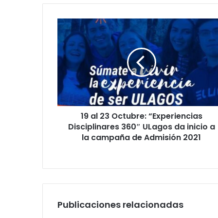
19
al
23
Octubre:
“Experiencias
Disciplinares
360″
ULagos
da
19 al 23 Octubre: “Experiencias
inicio
a
Disciplinares 360″ ULagos da inicio a
la
la campaña de Admisión 2021
campaña
de
Admisión
2021
Publicaciones relacionadas