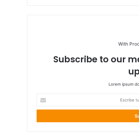
With Pro
Subscribe to our ma
up
Lorem ipsum dol
Escribe
tu
correo
electrónico