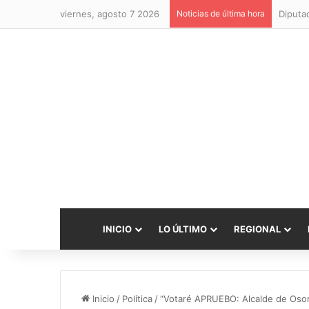
viernes, agosto 7 2026
Noticias de última hora
INICIO
LO ÚLTIMO
REGIONAL
Inicio
/
Política
/
“Votaré APRUEBO: Alcalde de Osorn