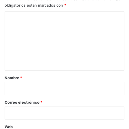
obligatorios están marcados con
*
C
o
m
e
n
t
a
r
Nombre
*
i
o
*
Correo electrónico
*
Web