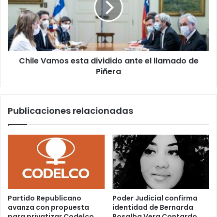
ante
el
llamado
de
Piñera
Chile Vamos esta dividido ante el llamado de
Piñera
Publicaciones relacionadas
Partido Republicano
Poder Judicial confirma
avanza con propuesta
identidad de Bernarda
para privatizar Codelco
Rosalba Vera Contardo