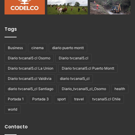
Tags
Business
cinema
diario puerto montt
Diario tvcanal5 cl Osorno
Diario tvcanal5.cl
Diario tvcanal5.cl La Union
Diario tvcanal5.cl Puerto Montt
Diario tvcanal5.cl Valdivia
diario tvcanal5_cl
diario tvcanal5_cl Santiago
Diario_tvcanal5_cl_Osorno
health
Portada 1
Portada 3
sport
travel
tvcanal5.cl Chile
world
Contacto