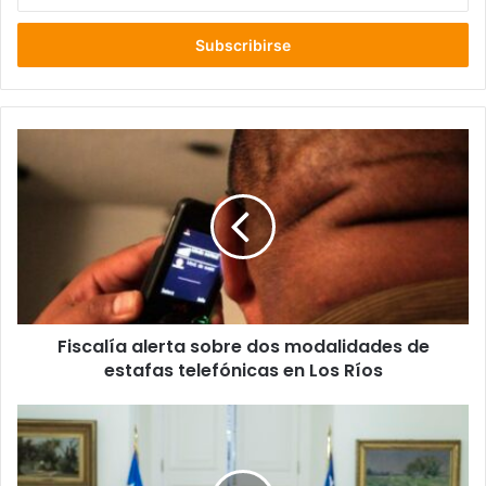
correo
electrónico
Fiscalía
alerta
sobre
dos
modalidades
de
estafas
telefónicas
en
Fiscalía alerta sobre dos modalidades de
Los
Ríos
estafas telefónicas en Los Ríos
Chile
Vamos
esta
dividido