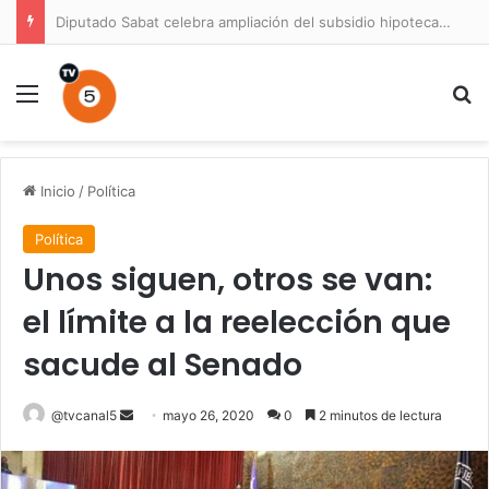
Diputado Sabat celebra ampliación del subsidio hipotecario con viviendas de hasta 6.000 UF
Menú
B
Inicio
/
Política
Política
Unos siguen, otros se van:
el límite a la reelección que
sacude al Senado
Send
@tvcanal5
mayo 26, 2020
0
2 minutos de lectura
an
email