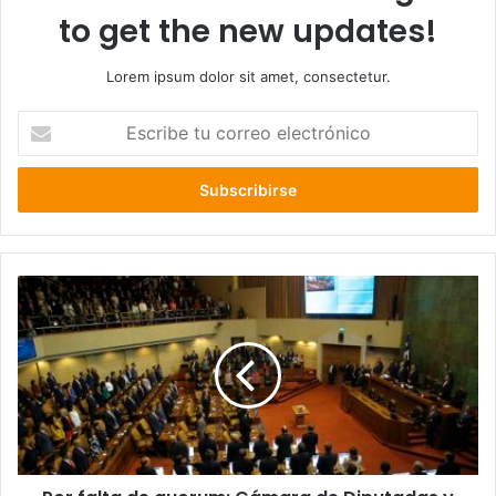
to get the new updates!
Lorem ipsum dolor sit amet, consectetur.
Escribe
tu
correo
electrónico
Por
falta
de
quorum:
Cámara
de
Diputadas
y
Diputados
rechazó