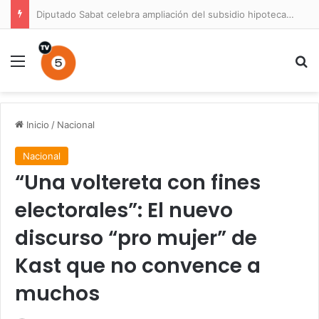
Diputado Sabat celebra ampliación del subsidio hipotecario con viviendas de hasta 6.000 UF
Menú
B
Inicio
/
Nacional
Nacional
“Una voltereta con fines
electorales”: El nuevo
discurso “pro mujer” de
Kast que no convence a
muchos