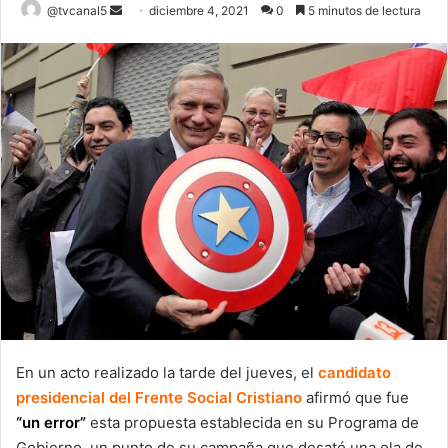
Send
@tvcanal5
diciembre 4, 2021
0
5 minutos de lectura
an
email
En un acto realizado la tarde del jueves, el
candidato
presidencial del Frente Social Cristiano
afirmó que fue
“un error”
esta propuesta establecida en su Programa de
Gobierno, un punto de su campaña que desató una ola de