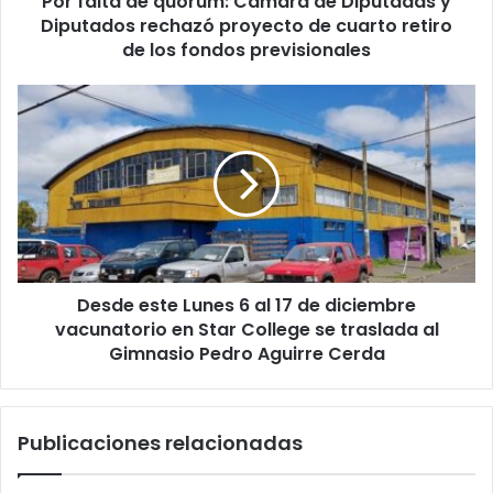
Por falta de quorum: Cámara de Diputadas y
proyecto
Diputados rechazó proyecto de cuarto retiro
de
de los fondos previsionales
cuarto
retiro
Desde
de
este
los
Lunes
fondos
6
previsionales
al
17
de
diciembre
vacunatorio
Desde este Lunes 6 al 17 de diciembre
en
Star
vacunatorio en Star College se traslada al
College
Gimnasio Pedro Aguirre Cerda
se
traslada
al
Publicaciones relacionadas
Gimnasio
Pedro
Aguirre