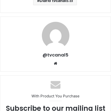
Diario tvcanal5.cl
@tvcanal5
Sitio
web
With Product You Purchase
Subscribe to our mailing list