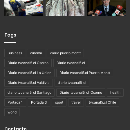
Tags
Business
cinema
diario puerto montt
Diario tvcanal5 cl Osorno
Diario tvcanal5.cl
Diario tvcanal5.cl La Union
Diario tvcanal5.cl Puerto Montt
Diario tvcanal5.cl Valdivia
diario tvcanal5_cl
diario tvcanal5_cl Santiago
Diario_tvcanal5_cl_Osorno
health
Portada 1
Portada 3
sport
travel
tvcanal5.cl Chile
world
Contacto