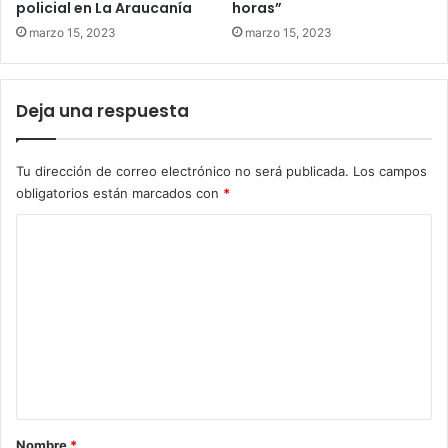
policial en La Araucanía
horas”
marzo 15, 2023
marzo 15, 2023
Deja una respuesta
Tu dirección de correo electrónico no será publicada.
Los campos
obligatorios están marcados con
*
C
o
m
e
n
t
a
r
Nombre
*