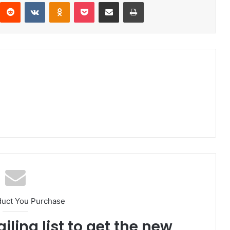
interest
Reddit
VKontakte
Odnoklassniki
Pocket
Compartir por correo electrónico
Imprimir
duct You Purchase
iling list to get the new