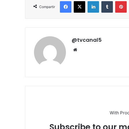
Facebook
X
LinkedIn
Tumblr
P
Compartir
@tvcanal5
Sitio
web
With Pro
Subscribe to our ma