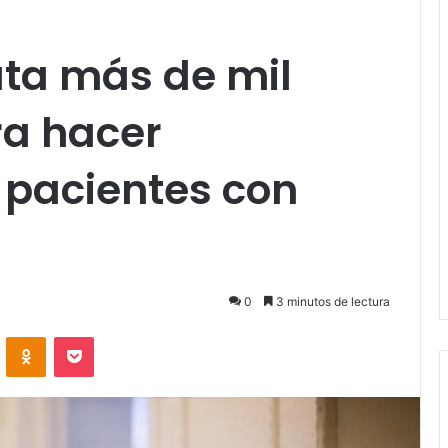
luta más de mil
ra hacer
 pacientes con
0
3 minutos de lectura
VKontakte
Odnoklassniki
Pocket