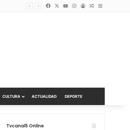
Facebook
X
YouTube
Instagram
Acceso
Publicación al a
Barra lateral
Diputado Sabat celebra ampliación del subsidio hipotecario con viviendas de hasta 6.000 UF
CULTURA
ACTUALIDAD
DEPORTE
Tvcanal5 Online