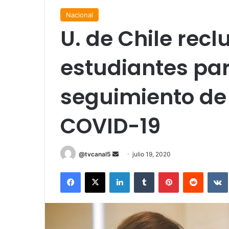
Nacional
U. de Chile rec
estudiantes pa
seguimiento de
COVID-19
Send
@tvcanal5
julio 19, 2020
an
Facebook
X
LinkedIn
Tumblr
Pinterest
Reddit
email