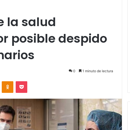
 la salud
r posible despido
narios
0
1 minuto de lectura
VKontakte
Odnoklassniki
Pocket