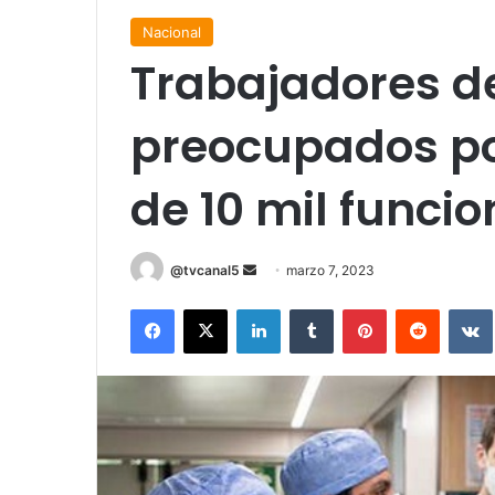
Nacional
Trabajadores de
preocupados po
de 10 mil funcio
Send
@tvcanal5
marzo 7, 2023
an
Facebook
X
LinkedIn
Tumblr
Pinterest
Reddit
email