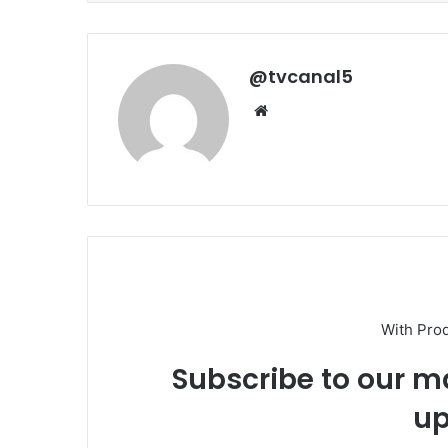
@tvcanal5
Sitio
web
With Pro
Subscribe to our ma
up