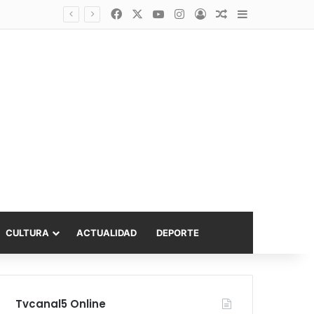
Facebook
X
YouTube
Instagram
Acceso
Publicación al a
Barra lateral
asta 6.000 UF
CULTURA
ACTUALIDAD
DEPORTE
Tvcanal5 Online