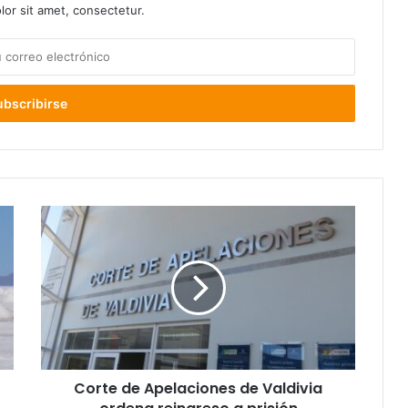
or sit amet, consectetur.
Corte
de
Apelaciones
de
Valdivia
ordena
reingreso
a
prisión
Corte de Apelaciones de Valdivia
preventiva
de