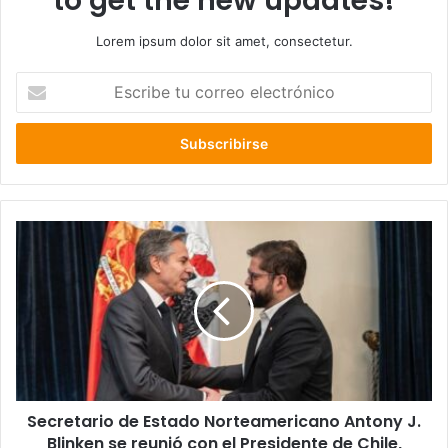
to get the new updates!
Lorem ipsum dolor sit amet, consectetur.
Escribe
tu
correo
electrónico
Secretario
de
Estado
Norteamericano
Antony
J.
Blinken
se
reunió
Secretario de Estado Norteamericano Antony J.
con
el
Blinken se reunió con el Presidente de Chile,