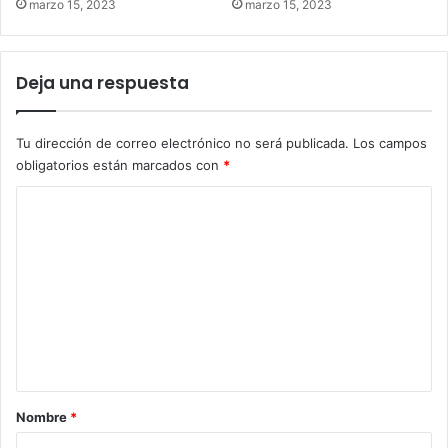
marzo 15, 2023
marzo 15, 2023
Deja una respuesta
Tu dirección de correo electrónico no será publicada.
Los campos
obligatorios están marcados con
*
C
o
m
e
n
t
a
r
Nombre
*
i