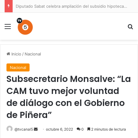
Diputado Sabat celebra ampliación del subsidio hipotecario con viviendas de hasta 6.000 UF
Menú
B
Inicio
/
Nacional
Nacional
Subsecretario Monsalve: “La
CAM tuvo mejor voluntad
de diálogo con el Gobierno
de Piñera”
Send
@tvcanal5
octubre 6, 2022
0
2 minutos de lectura
an