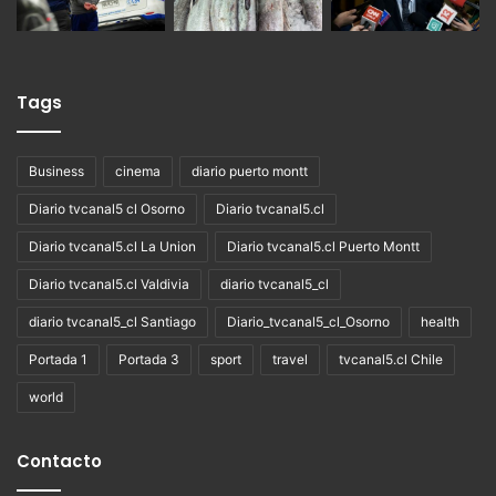
Tags
Business
cinema
diario puerto montt
Diario tvcanal5 cl Osorno
Diario tvcanal5.cl
Diario tvcanal5.cl La Union
Diario tvcanal5.cl Puerto Montt
Diario tvcanal5.cl Valdivia
diario tvcanal5_cl
diario tvcanal5_cl Santiago
Diario_tvcanal5_cl_Osorno
health
Portada 1
Portada 3
sport
travel
tvcanal5.cl Chile
world
Contacto