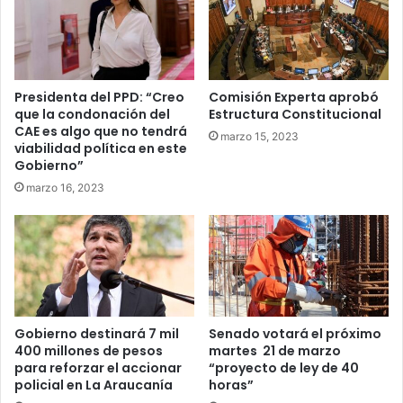
vida
Presidenta del PPD: “Creo
Comisión Experta aprobó
que la condonación del
Estructura Constitucional
CAE es algo que no tendrá
marzo 15, 2023
viabilidad política en este
Gobierno”
marzo 16, 2023
Gobierno destinará 7 mil
Senado votará el próximo
400 millones de pesos
martes 21 de marzo
para reforzar el accionar
“proyecto de ley de 40
policial en La Araucanía
horas”