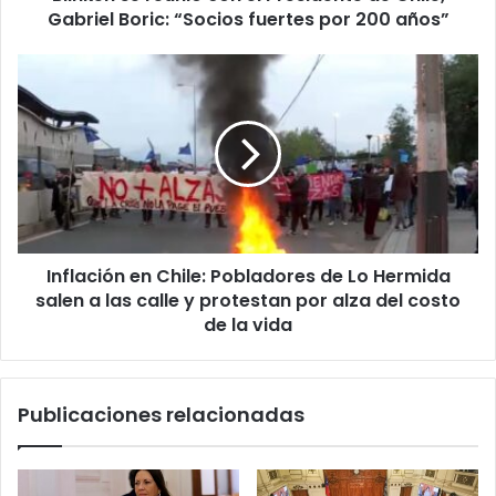
Presidente
Gabriel Boric: “Socios fuertes por 200 años”
de
Chile,
Inflación
Gabriel
en
Boric:
Chile:
“Socios
Pobladores
fuertes
de
por
Lo
200
Hermida
años”
salen
a
Inflación en Chile: Pobladores de Lo Hermida
las
calle
salen a las calle y protestan por alza del costo
y
de la vida
protestan
por
alza
Publicaciones relacionadas
del
costo
de
la