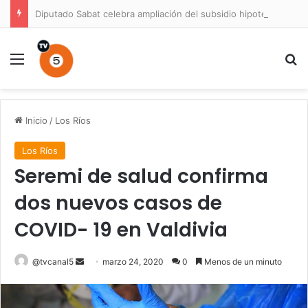
Diputado Sabat celebra ampliación del subsidio hipotecario con viviendas de hasta 6.000 UF
Menú
B
Inicio
/
Los Ríos
Los Ríos
Seremi de salud confirma
dos nuevos casos de
COVID- 19 en Valdivia
Send
@tvcanal5
marzo 24, 2020
0
Menos de un minuto
an
email