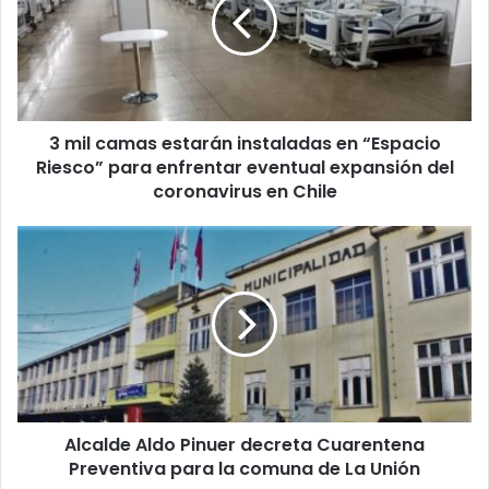
estarán
instaladas
en
“Espacio
Riesco”
para
3 mil camas estarán instaladas en “Espacio
enfrentar
eventual
Riesco” para enfrentar eventual expansión del
expansión
coronavirus en Chile
del
coronavirus
Alcalde
en
Aldo
Chile
Pinuer
decreta
Cuarentena
Preventiva
para
la
comuna
Alcalde Aldo Pinuer decreta Cuarentena
de
La
Preventiva para la comuna de La Unión
Unión