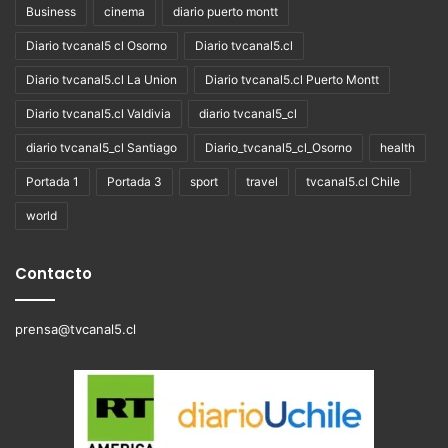
Business
cinema
diario puerto montt
Diario tvcanal5 cl Osorno
Diario tvcanal5.cl
Diario tvcanal5.cl La Union
Diario tvcanal5.cl Puerto Montt
Diario tvcanal5.cl Valdivia
diario tvcanal5_cl
diario tvcanal5_cl Santiago
Diario_tvcanal5_cl_Osorno
health
Portada 1
Portada 3
sport
travel
tvcanal5.cl Chile
world
Contacto
prensa@tvcanal5.cl