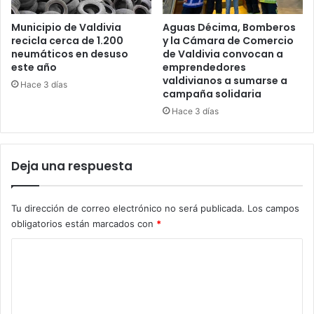
Municipio de Valdivia
Aguas Décima, Bomberos
recicla cerca de 1.200
y la Cámara de Comercio
neumáticos en desuso
de Valdivia convocan a
este año
emprendedores
valdivianos a sumarse a
Hace 3 días
campaña solidaria
Hace 3 días
Deja una respuesta
Tu dirección de correo electrónico no será publicada.
Los campos
obligatorios están marcados con
*
C
o
m
e