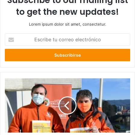
Subscribe to our mailing list
to get the new updates!
Lorem ipsum dolor sit amet, consectetur.
Escribe
tu
correo
electrónico
Municipio
de
Valdivia
lanzó
campaña
de
recolección
de
alimento