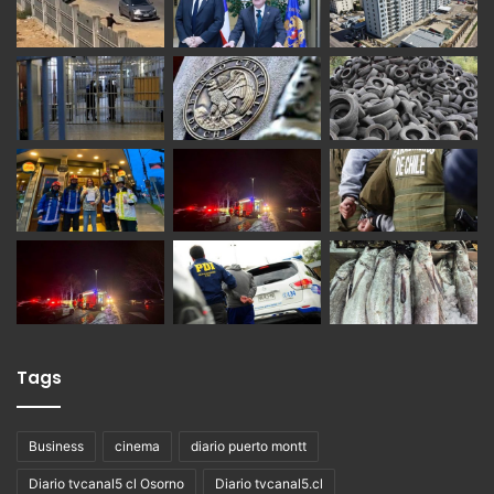
Tags
Business
cinema
diario puerto montt
Diario tvcanal5 cl Osorno
Diario tvcanal5.cl