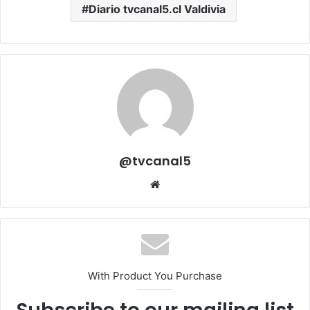
Diario tvcanal5.cl Valdivia
@tvcanal5
Sitio
web
With Product You Purchase