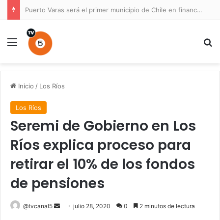
Puerto Varas será el primer municipio de Chile en financiar un Plan Maestro para un parque nacional
Menú
B
Inicio
/
Los Ríos
Los Ríos
Seremi de Gobierno en Los
Ríos explica proceso para
retirar el 10% de los fondos
de pensiones
Send
@tvcanal5
julio 28, 2020
0
2 minutos de lectura
an