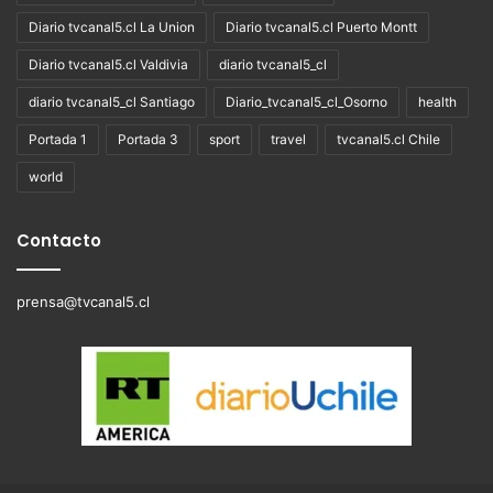
Diario tvcanal5.cl La Union
Diario tvcanal5.cl Puerto Montt
Diario tvcanal5.cl Valdivia
diario tvcanal5_cl
diario tvcanal5_cl Santiago
Diario_tvcanal5_cl_Osorno
health
Portada 1
Portada 3
sport
travel
tvcanal5.cl Chile
world
Contacto
prensa@tvcanal5.cl