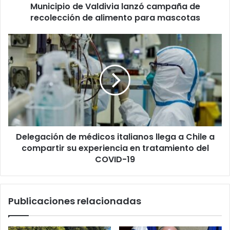
Municipio de Valdivia lanzó campaña de
para
mascotas
recolección de alimento para mascotas
Delegación
de
médicos
italianos
llega
a
Chile
a
compartir
Delegación de médicos italianos llega a Chile a
su
experiencia
compartir su experiencia en tratamiento del
en
COVID-19
tratamiento
del
COVID-
Publicaciones relacionadas
19