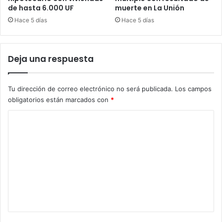
de hasta 6.000 UF
muerte en La Unión
Hace 5 días
Hace 5 días
Deja una respuesta
Tu dirección de correo electrónico no será publicada.
Los campos
obligatorios están marcados con
*
C
o
m
e
n
t
a
r