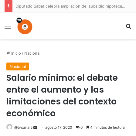
Diputado Sabat celebra ampliación del subsidio hipotecario con viviendas de hasta 6.000 UF
Menú
B
Inicio
/
Nacional
Nacional
Salario mínimo: el debate
entre el aumento y las
limitaciones del contexto
económico
Send
@tvcanal5
agosto 17, 2020
0
4 minutos de lectura
an