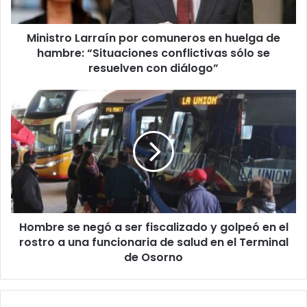
hambre:
“Situaciones
Ministro Larraín por comuneros en huelga de
conflictivas
sólo
hambre: “Situaciones conflictivas sólo se
se
resuelven con diálogo”
resuelven
con
Hombre
diálogo”
se
negó
a
ser
fiscalizado
y
golpeó
en
Hombre se negó a ser fiscalizado y golpeó en el
el
rostro
rostro a una funcionaria de salud en el Terminal
a
de Osorno
una
funcionaria
de