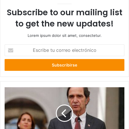
Subscribe to our mailing list
to get the new updates!
Lorem ipsum dolor sit amet, consectetur.
Escribe
tu
correo
electrónico
Ministro
Larraín
por
comuneros
en
huelga
de