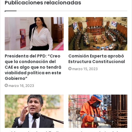
Publicaciones relacionadas
salud
en
el
Terminal
de
Osorno
Presidenta del PPD: “Creo
Comisión Experta aprobó
que la condonación del
Estructura Constitucional
CAE es algo que no tendrá
marzo 15, 2023
viabilidad política en este
Gobierno”
marzo 16, 2023