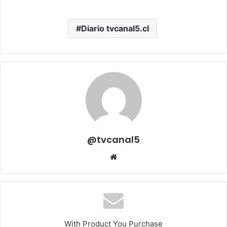
Diario tvcanal5.cl
@tvcanal5
Sitio
web
With Product You Purchase