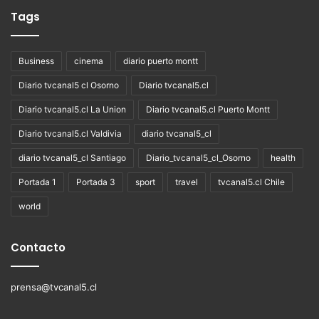
Tags
Business
cinema
diario puerto montt
Diario tvcanal5 cl Osorno
Diario tvcanal5.cl
Diario tvcanal5.cl La Union
Diario tvcanal5.cl Puerto Montt
Diario tvcanal5.cl Valdivia
diario tvcanal5_cl
diario tvcanal5_cl Santiago
Diario_tvcanal5_cl_Osorno
health
Portada 1
Portada 3
sport
travel
tvcanal5.cl Chile
world
Contacto
prensa@tvcanal5.cl