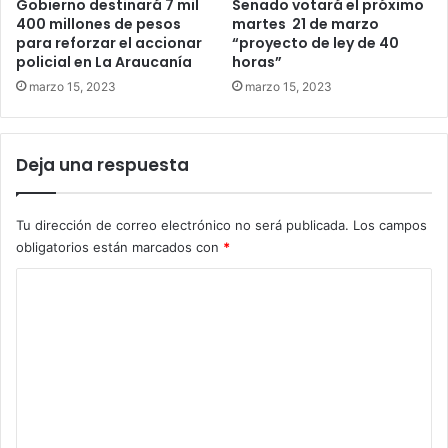
Gobierno destinará 7 mil
Senado votará el próximo
400 millones de pesos
martes 21 de marzo
para reforzar el accionar
“proyecto de ley de 40
policial en La Araucanía
horas”
marzo 15, 2023
marzo 15, 2023
Deja una respuesta
Tu dirección de correo electrónico no será publicada.
Los campos
obligatorios están marcados con
*
C
o
m
e
n
t