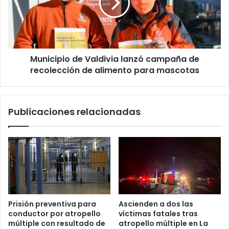
campaña
de
recolección
de
alimento
Municipio de Valdivia lanzó campaña de
para
mascotas
recolección de alimento para mascotas
Publicaciones relacionadas
Prisión preventiva para
Ascienden a dos las
conductor por atropello
víctimas fatales tras
múltiple con resultado de
atropello múltiple en La