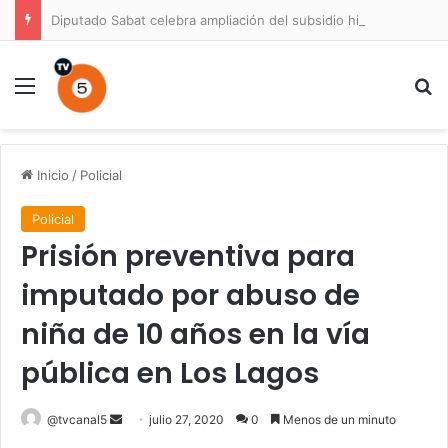
Diputado Sabat celebra ampliación del subsidio hipotecario con viviendas de hasta 6.000 UF
Menú
B
Inicio
/
Policial
Policial
Prisión preventiva para
imputado por abuso de
niña de 10 años en la vía
pública en Los Lagos
Send
@tvcanal5
julio 27, 2020
0
Menos de un minuto
an