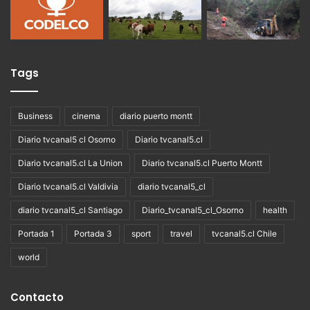
Tags
Business
cinema
diario puerto montt
Diario tvcanal5 cl Osorno
Diario tvcanal5.cl
Diario tvcanal5.cl La Union
Diario tvcanal5.cl Puerto Montt
Diario tvcanal5.cl Valdivia
diario tvcanal5_cl
diario tvcanal5_cl Santiago
Diario_tvcanal5_cl_Osorno
health
Portada 1
Portada 3
sport
travel
tvcanal5.cl Chile
world
Contacto