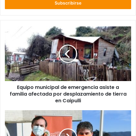
electrónico
Equipo
municipal
de
emergencia
asiste
a
familia
afectada
por
Equipo municipal de emergencia asiste a
desplazamiento
de
familia afectada por desplazamiento de tierra
tierra
en Caipulli
en
Caipulli
Municipio
de
Valdivia
lanzó