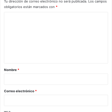
Tu dirección de correo electrónico no será publicada.
Los campos
obligatorios están marcados con
*
C
o
m
e
n
t
a
r
Nombre
*
i
o
*
Correo electrónico
*