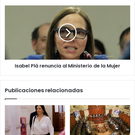
Educación
Superior
Isabel
Plá
renuncia
al
Ministerio
de
la
Mujer
Isabel Plá renuncia al Ministerio de la Mujer
Publicaciones relacionadas