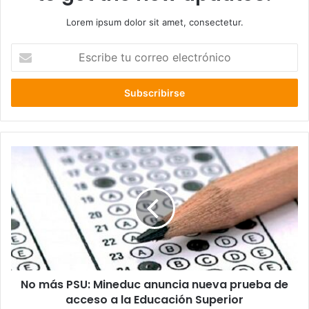
Lorem ipsum dolor sit amet, consectetur.
Escribe
tu
correo
electrónico
No
más
PSU:
Mineduc
anuncia
nueva
prueba
de
acceso
No más PSU: Mineduc anuncia nueva prueba de
a
la
acceso a la Educación Superior