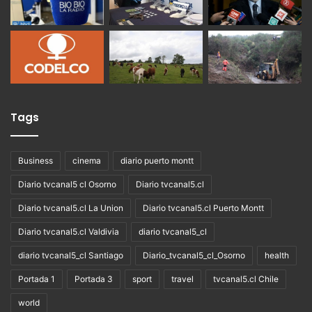
Tags
Business
cinema
diario puerto montt
Diario tvcanal5 cl Osorno
Diario tvcanal5.cl
Diario tvcanal5.cl La Union
Diario tvcanal5.cl Puerto Montt
Diario tvcanal5.cl Valdivia
diario tvcanal5_cl
diario tvcanal5_cl Santiago
Diario_tvcanal5_cl_Osorno
health
Portada 1
Portada 3
sport
travel
tvcanal5.cl Chile
world