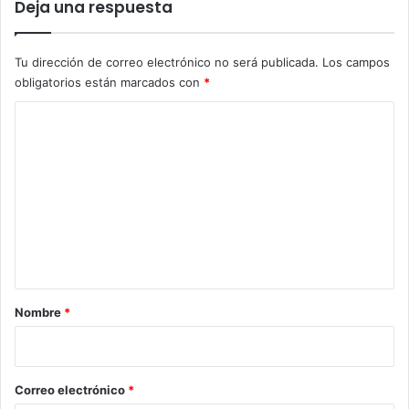
Deja una respuesta
Tu dirección de correo electrónico no será publicada.
Los campos
obligatorios están marcados con
*
C
o
m
e
n
t
a
r
Nombre
*
i
o
*
Correo electrónico
*