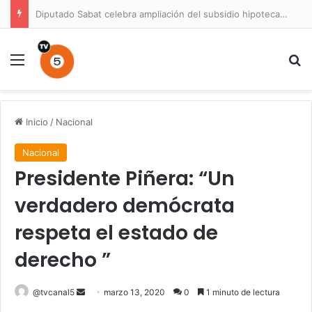
Diputado Sabat celebra ampliación del subsidio hipotecario con viviendas de hasta 6.000 UF
Menú
B
Inicio
/
Nacional
Nacional
Presidente Piñera: “Un
verdadero demócrata
respeta el estado de
derecho ”
Send
@tvcanal5
marzo 13, 2020
0
1 minuto de lectura
an