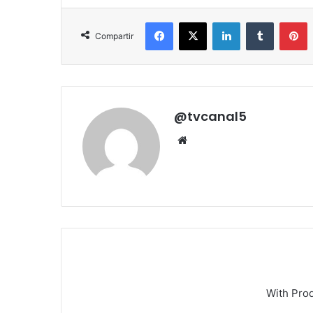
Facebook
X
LinkedIn
Tumblr
P
Compartir
@tvcanal5
Sitio
web
With Pro