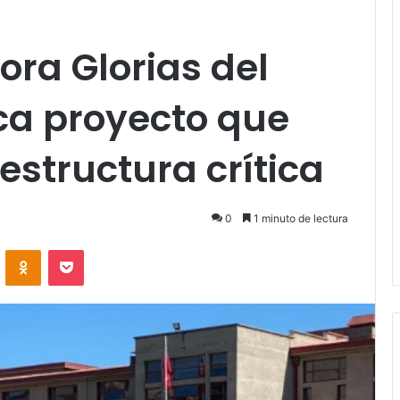
ra Glorias del
aca proyecto que
estructura crítica
0
1 minuto de lectura
VKontakte
Odnoklassniki
Pocket