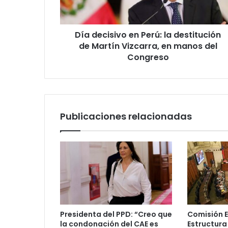
de
Martín
Vizcarra,
Día decisivo en Perú: la destitución
en
manos
de Martín Vizcarra, en manos del
del
Congreso
Congreso
Publicaciones relacionadas
Presidenta del PPD: “Creo que
Comisión 
la condonación del CAE es
Estructura