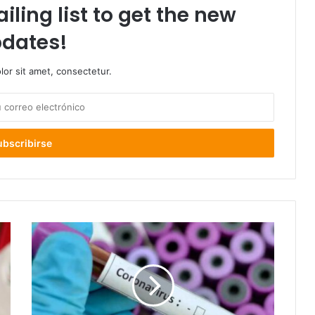
iling list to get the new
dates!
or sit amet, consectetur.
55
fallecidos
por
COVID-
19
y