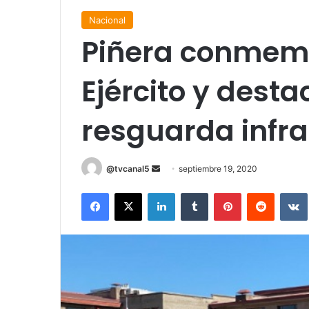
Nacional
Piñera conmemo
Ejército y dest
resguarda infra
Send
@tvcanal5
septiembre 19, 2020
an
Facebook
X
LinkedIn
Tumblr
Pinterest
Reddit
email