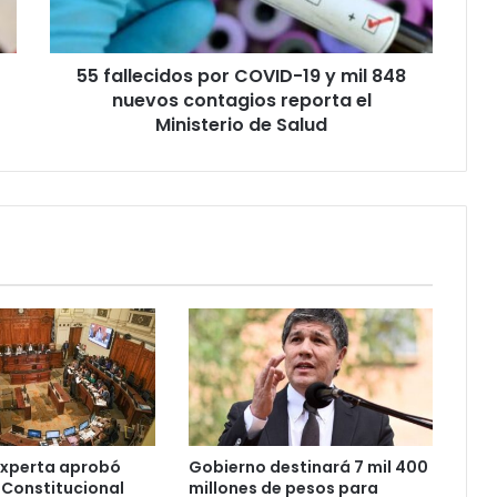
mil
848
nuevos
55 fallecidos por COVID-19 y mil 848
contagios
reporta
nuevos contagios reporta el
el
Ministerio de Salud
Ministerio
de
Salud
Experta aprobó
Gobierno destinará 7 mil 400
 Constitucional
millones de pesos para