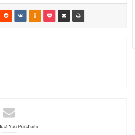
interest
Reddit
VKontakte
Odnoklassniki
Pocket
Compartir por correo electrónico
Imprimir
duct You Purchase