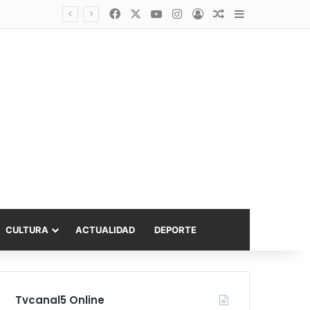
Facebook
X
YouTube
Instagram
Acceso
Publicación al a
Barra lateral
asta 6.000 UF
CULTURA
ACTUALIDAD
DEPORTE
Tvcanal5 Online