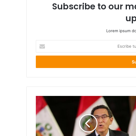
Subscribe to our ma
up
Lorem ipsum dol
Escribe
tu
correo
electrónico
Día
decisivo
en
Perú:
la
destitución