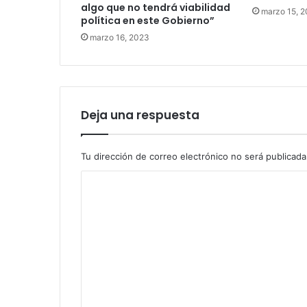
algo que no tendrá viabilidad
marzo 15, 
política en este Gobierno”
marzo 16, 2023
Deja una respuesta
Tu dirección de correo electrónico no será publicada
C
o
m
e
n
t
a