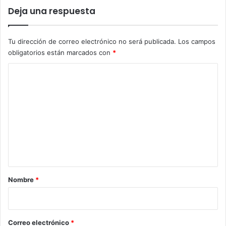
Deja una respuesta
Tu dirección de correo electrónico no será publicada.
Los campos
obligatorios están marcados con
*
C
o
m
e
n
t
a
r
Nombre
*
i
o
*
Correo electrónico
*