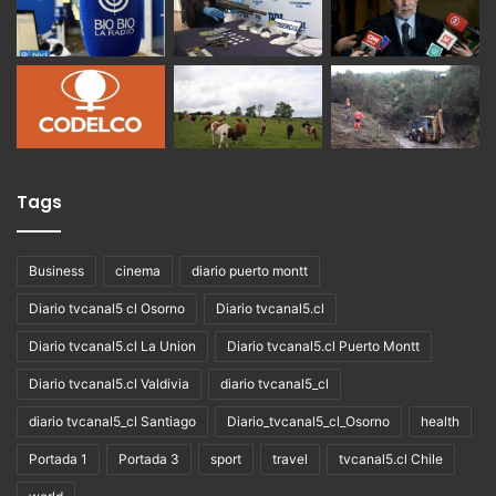
Tags
Business
cinema
diario puerto montt
Diario tvcanal5 cl Osorno
Diario tvcanal5.cl
Diario tvcanal5.cl La Union
Diario tvcanal5.cl Puerto Montt
Diario tvcanal5.cl Valdivia
diario tvcanal5_cl
diario tvcanal5_cl Santiago
Diario_tvcanal5_cl_Osorno
health
Portada 1
Portada 3
sport
travel
tvcanal5.cl Chile