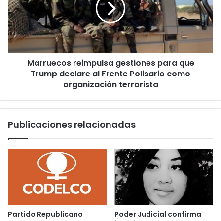
que
Trump
declare
al
Frente
Marruecos reimpulsa gestiones para que
Polisario
como
Trump declare al Frente Polisario como
organización
organización terrorista
terrorista
Publicaciones relacionadas
Partido Republicano
Poder Judicial confirma