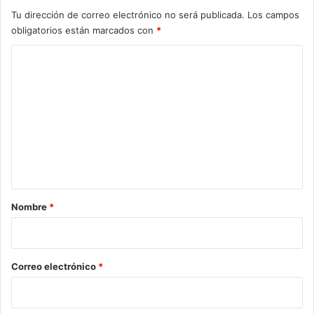
Tu dirección de correo electrónico no será publicada.
Los campos
obligatorios están marcados con
*
C
o
m
e
n
t
a
r
Nombre
*
i
o
*
Correo electrónico
*