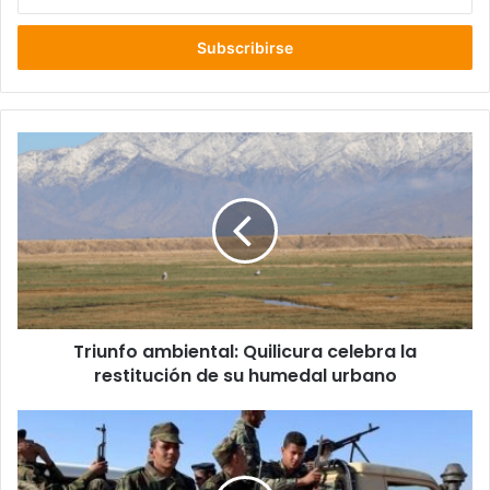
tu
correo
electrónico
Triunfo
ambiental:
Quilicura
celebra
la
restitución
de
su
humedal
Triunfo ambiental: Quilicura celebra la
urbano
restitución de su humedal urbano
Marruecos
reimpulsa
gestiones
para