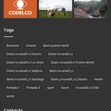
Tags
Business
cinema
diario puerto montt
Diario tvcanal5 cl Osorno
Diario tvcanal5.cl
Diario tvcanal5.cl La Union
Diario tvcanal5.cl Puerto Montt
Diario tvcanal5.cl Valdivia
diario tvcanal5_cl
diario tvcanal5_cl Santiago
Diario_tvcanal5_cl_Osorno
health
Portada 1
Portada 3
sport
travel
tvcanal5.cl Chile
world
Contacto