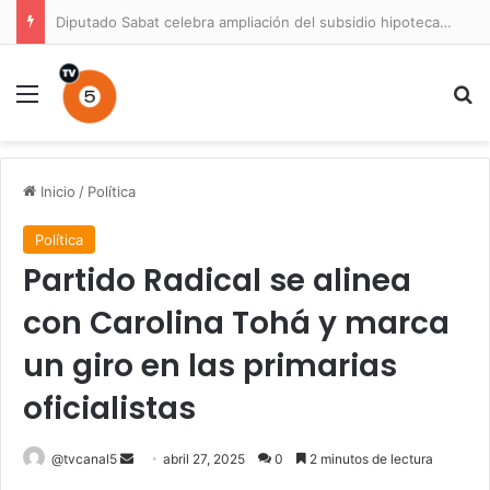
Diputado Sabat celebra ampliación del subsidio hipotecario con viviendas de hasta 6.000 UF
Menú
B
Inicio
/
Política
Política
Partido Radical se alinea
con Carolina Tohá y marca
un giro en las primarias
oficialistas
Send
@tvcanal5
abril 27, 2025
0
2 minutos de lectura
an