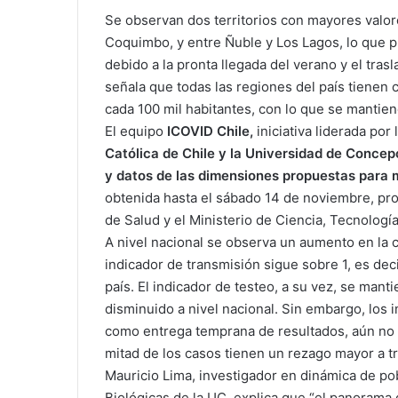
Se observan dos territorios con mayores valor
Coquimbo, y entre Ñuble y Los Lagos, lo que p
debido a la pronta llegada del verano y el tras
señala que todas las regiones del país tienen 
cada 100 mil habitantes, con lo que se mantien
El equipo
ICOVID Chile,
iniciativa liderada por 
Católica de Chile y la Universidad de Concep
y datos de las dimensiones propuestas para m
obtenida hasta el sábado 14 de noviembre, pro
de Salud y el Ministerio de Ciencia, Tecnologí
A nivel nacional se observa un aumento en la 
indicador de transmisión sigue sobre 1, es deci
país. El indicador de testeo, a su vez, se man
disminuido a nivel nacional. Sin embargo, los 
como entrega temprana de resultados, aún no lo
mitad de los casos tienen un rezago mayor a tre
Mauricio Lima, investigador en dinámica de po
Biológicas de la UC, explica que “el panorama