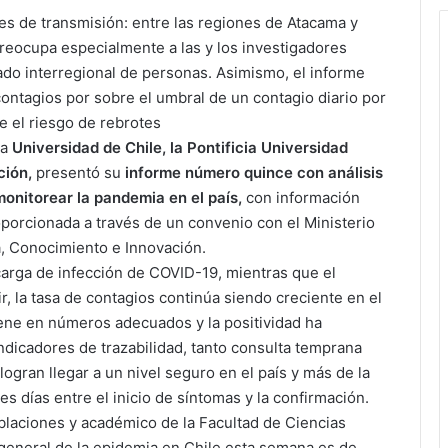
es de transmisión: entre las regiones de Atacama y
reocupa especialmente a las y los investigadores
lado interregional de personas. Asimismo, el informe
contagios por sobre el umbral de un contagio diario por
e el riesgo de rebrotes
la
Universidad de Chile, la Pontificia Universidad
ción,
presentó su
informe número quince con análisis
onitorear la pandemia en el país,
con información
porcionada a través de un convenio con el Ministerio
a, Conocimiento e Innovación.
carga de infección de COVID-19, mientras que el
r, la tasa de contagios continúa siendo creciente en el
tiene en números adecuados y la positividad ha
indicadores de trazabilidad, tanto consulta temprana
gran llegar a un nivel seguro en el país y más de la
s días entre el inicio de síntomas y la confirmación.
blaciones y académico de la Facultad de Ciencias
 general de la epidemia en Chile esta semana es de