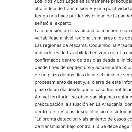
Los Ríos y Los Lagos es sumamente preocupan
alto índice de transmisión R y una positividad 
testeo nos hace perder visibilidad de la pande
señaló el experto.
La dimensión de trazabilidad se mantiene con i
variabilidad a nivel regional, similares a los o
Las regiones de Atacama, Coquimbo, la Arauca
indicadores de trazabilidad en zona roja. La 
confirmados dentro de tres días desde el inic
desde fines de septiembre y actualmente 55% 
de un plazo de dos días desde el inicio de sín
procesamiento de test y, al cierre de este in
plazo de un día desde que el caso fue notifica
A nivel territorial, se observan algunas region
preocupación la situación en La Araucanía, do
dentro de tres días desde el inicio de síntomas
“La pronta detección y aislamiento de casos c
de transmisión bajo control (…) Se debe segui