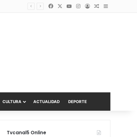
Facebook
X
YouTube
Instagram
Acceso
Publicación al a
Barra lateral
Diputado Sabat celebra ampliación del subsidio hipotecario con viviendas de hasta 6.000 UF
CULTURA
ACTUALIDAD
DEPORTE
Tvcanal5 Online