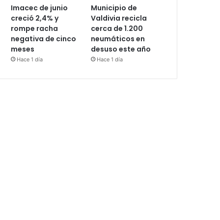
Imacec de junio
Municipio de
creció 2,4% y
Valdivia recicla
rompe racha
cerca de 1.200
negativa de cinco
neumáticos en
meses
desuso este año
Hace 1 día
Hace 1 día