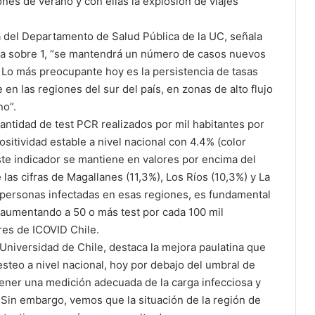
ones de verano y con ellas la explosión de viajes
 del Departamento de Salud Pública de la UC, señala
mia sobre 1, “se mantendrá un número de casos nuevos
 Lo más preocupante hoy es la persistencia de tasas
en las regiones del sur del país, en zonas de alto flujo
no”.
antidad de test PCR realizados por mil habitantes por
sitividad estable a nivel nacional con 4.4% (color
ste indicador se mantiene en valores por encima del
as cifras de Magallanes (11,3%), Los Ríos (10,3%) y La
e personas infectadas en esas regiones, es fundamental
 aumentando a 50 o más test por cada 100 mil
res de ICOVID Chile.
Universidad de Chile, destaca la mejora paulatina que
steo a nivel nacional, hoy por debajo del umbral de
tener una medición adecuada de la carga infecciosa y
 Sin embargo, vemos que la situación de la región de