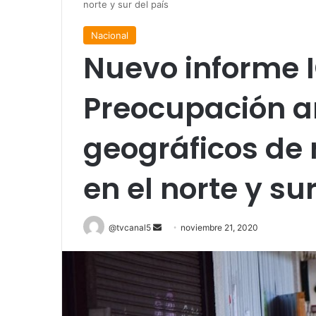
norte y sur del país
Nacional
Nuevo informe I
Preocupación a
geográficos de
en el norte y su
Send
@tvcanal5
noviembre 21, 2020
an
email