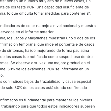
te: tienen un número muy alto de nuevos casos, un
alta de los tests PCR. Una capacidad insuficiente de
mia, lo que dificulta tomar medidas para contenerla”,
ndicadores de color naranjo a nivel nacional y muestra
bservados en el informe anterior.
nía, los Lagos y Magallanes muestran uno o dos de los
confirmación temprana, que mide el porcentaje de casos
io de síntomas, ha ido mejorando de forma paulatina
de los casos fue notificado como sospechoso dentro
tomas. Se observa a su vez una mejora gradual en el
forme, 60% de los exámenes PCR se informaba en un
do.
es con índices bajos de trazabilidad, y causa especial
nde solo 30% de los casos está siendo confirmado
.
onfirmados es fundamental para mantener los niveles
r trabajando para que todos estos indicadores superen