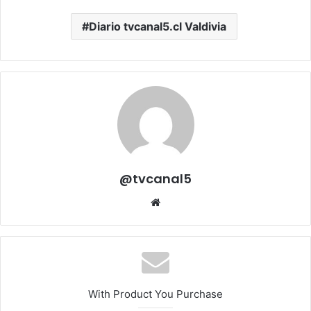
Diario tvcanal5.cl Valdivia
@tvcanal5
Sitio
web
With Product You Purchase