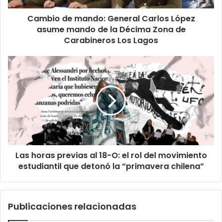
de
Cambio de mando: General Carlos López
la
Décima
asume mando de la Décima Zona de
Zona
Carabineros Los Lagos
de
Carabineros
Las
Los
horas
Lagos
previas
al
18-
O:
el
rol
del
Las horas previas al 18-O: el rol del movimiento
movimiento
estudiantil
estudiantil que detonó la “primavera chilena”
que
detonó
la
Publicaciones relacionadas
“primavera
chilena”