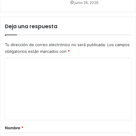
junio 26, 2026
Deja una respuesta
Tu dirección de correo electrónico no será publicada.
Los campos
obligatorios están marcados con
*
C
o
m
e
n
t
a
r
Nombre
*
i