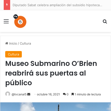
Diputado Sabat celebra ampliación del subsidio hipotecario con viviendas de hasta 6.000 UF
Menú
B
Inicio
/
Cultura
Cultura
Museo Submarino O’Brien
reabrirá sus puertas al
público
Send
@tvcanal5
octubre 16, 2021
0
1 minuto de lectura
an
email