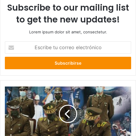
Subscribe to our mailing list
to get the new updates!
Lorem ipsum dolor sit amet, consectetur.
Escribe
tu
correo
electrónico
Cambio
de
mando:
General
Carlos
López
asume
mando