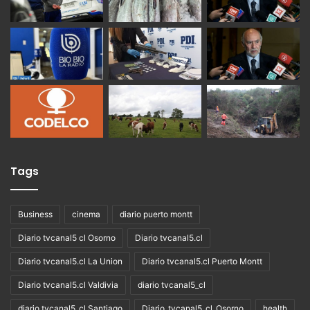
Tags
Business
cinema
diario puerto montt
Diario tvcanal5 cl Osorno
Diario tvcanal5.cl
Diario tvcanal5.cl La Union
Diario tvcanal5.cl Puerto Montt
Diario tvcanal5.cl Valdivia
diario tvcanal5_cl
diario tvcanal5_cl Santiago
Diario_tvcanal5_cl_Osorno
health