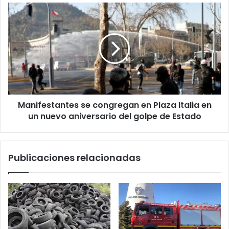
Manifestantes
se
congregan
en
Plaza
Italia
en
un
nuevo
Manifestantes se congregan en Plaza Italia en
aniversario
del
un nuevo aniversario del golpe de Estado
golpe
de
Estado
Publicaciones relacionadas