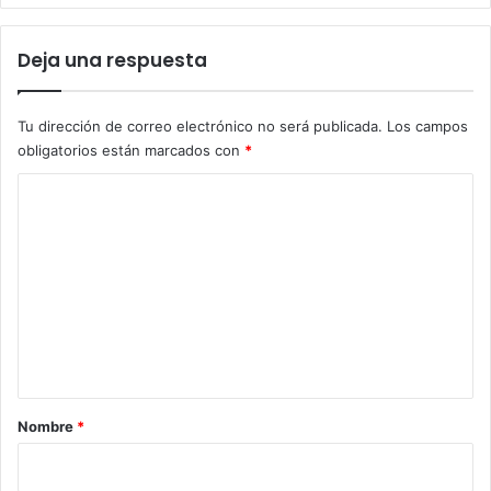
Deja una respuesta
Tu dirección de correo electrónico no será publicada.
Los campos
obligatorios están marcados con
*
C
o
m
e
n
t
a
r
Nombre
*
i
o