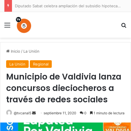
Diputado Sabat celebra ampliación del subsidio hipotecario con viviendas de hasta 6.000 UF
Menú
B
Inicio
/
La Unión
La Unión
Regional
Municipio de Valdivia lanza
concursos dieciocheros a
través de redes sociales
Send
@tvcanal5
septiembre 11, 2020
0
1 minuto de lectura
an
email