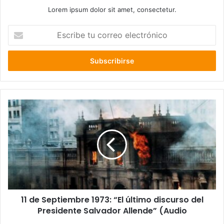
Lorem ipsum dolor sit amet, consectetur.
Escribe
tu
correo
electrónico
11
de
Septiembre
1973:
“El
último
discurso
del
Presidente
11 de Septiembre 1973: “El último discurso del
Salvador
Allende”
Presidente Salvador Allende” (Audio
(Audio