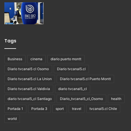
Tags
Business
cinema
diario puerto montt
Diario tvcanal5 cl Osorno
Diario tvcanal5.cl
Diario tvcanal5.cl La Union
Diario tvcanal5.cl Puerto Montt
Diario tvcanal5.cl Valdivia
diario tvcanal5_cl
diario tvcanal5_cl Santiago
Diario_tvcanal5_cl_Osorno
health
Portada 1
Portada 3
sport
travel
tvcanal5.cl Chile
world