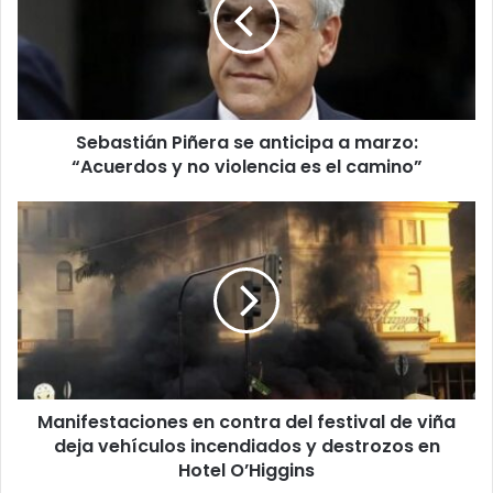
anticipa
a
marzo:
“Acuerdos
y
no
Sebastián Piñera se anticipa a marzo:
violencia
es
“Acuerdos y no violencia es el camino”
el
camino”
Manifestaciones
en
contra
del
festival
de
viña
deja
vehículos
Manifestaciones en contra del festival de viña
incendiados
y
deja vehículos incendiados y destrozos en
destrozos
Hotel O’Higgins
en