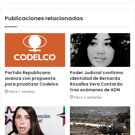
Hotel
O’Higgins
Publicaciones relacionadas
Partido Republicano
Poder Judicial confirma
avanza con propuesta
identidad de Bernarda
para privatizar Codelco
Rosalba Vera Contardo
tras exámenes de ADN
Hace 1 semana
Hace 2 semanas