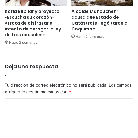
Karla Rubilar y proyecto
Alcalde Manouchehri
«Escucha su corazón»:
acusa que Estado de
«Trata de disfrazar el
Catástrofe llegó tarde a
intento de derogar la ley
Coquimbo
de tres causales»
Hace 2 semanas
Hace 2 semanas
Deja una respuesta
Tu dirección de correo electrónico no será publicada.
Los campos
obligatorios están marcados con
*
C
o
m
e