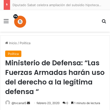
Diputado Sabat celebra ampliación del subsidio hipotecario con viviendas de hasta 6.000 UF
Menú
B
Inicio
/
Política
Política
Ministerio de Defensa: “Las
Fuerzas Armadas harán uso
del derecho a la legítima
defensa “
Send
@tvcanal5
febrero 23, 2020
0
1 minuto de lectura
an