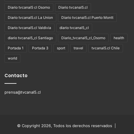
Diario tvcanal5 cl Osorno
Diario tvcanal5.cl
Diario tvcanal5.cl La Union
Diario tvcanal5.cl Puerto Montt
Diario tvcanal5.cl Valdivia
diario tvcanal5_cl
diario tvcanal5_cl Santiago
Diario_tvcanal5_cl_Osorno
health
Portada 1
Portada 3
sport
travel
tvcanal5.cl Chile
world
Contacto
prensa@tvcanal5.cl
© Copyright 2026, Todos los derechos reservados |