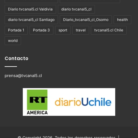
Diario tvcanal5.cl Valdivia
diario tvcanal5_cl
diario tvcanal5_cl Santiago
Diario_tvcanal5_cl_Osorno
health
Portada 1
Portada 3
sport
travel
tvcanal5.cl Chile
world
Contacto
prensa@tvcanal5.cl
© Copyright 2026, Todos los derechos reservados |