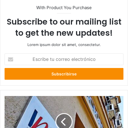
With Product You Purchase
Subscribe to our mailing list
to get the new updates!
Lorem ipsum dolor sit amet, consectetur.
Escribe
tu
correo
electrónico
Nueva
metodología
del
INE
arroja