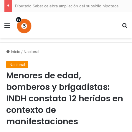
Diputado Sabat celebra ampliación del subsidio hipotecario con viviendas de hasta 6.000 UF
Menú
B
Inicio
/
Nacional
Nacional
Menores de edad,
bomberos y brigadistas:
INDH constata 12 heridos en
contexto de
manifestaciones