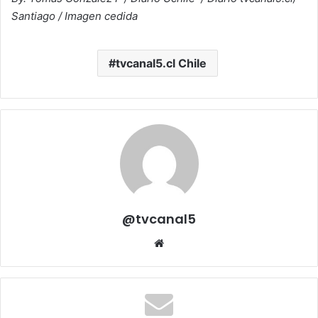
Santiago / Imagen cedida
tvcanal5.cl Chile
@tvcanal5
Sitio
web