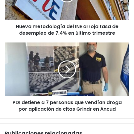
tasa
de
desempleo
de
Nueva metodología del INE arroja tasa de
7,4%
en
desempleo de 7,4% en último trimestre
último
trimestre
PDI
detiene
a
7
personas
que
vendían
droga
por
PDI detiene a 7 personas que vendían droga
aplicación
de
por aplicación de citas Grindr en Ancud
citas
Grindr
en
Publicaciones relacionadas
Ancud