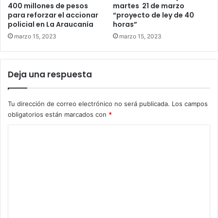
400 millones de pesos
martes 21 de marzo
para reforzar el accionar
“proyecto de ley de 40
policial en La Araucanía
horas”
marzo 15, 2023
marzo 15, 2023
Deja una respuesta
Tu dirección de correo electrónico no será publicada.
Los campos
obligatorios están marcados con
*
C
o
m
e
n
t