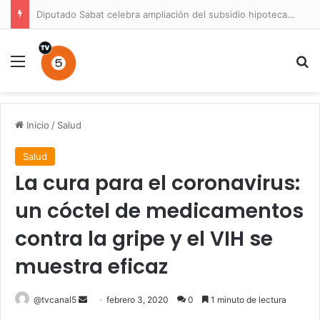
Diputado Sabat celebra ampliación del subsidio hipotecario con viviendas de hasta 6.000 UF
Menú
B
Inicio
/
Salud
Salud
La cura para el coronavirus:
un cóctel de medicamentos
contra la gripe y el VIH se
muestra eficaz
Send
@tvcanal5
febrero 3, 2020
0
1 minuto de lectura
an