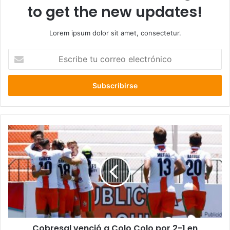
to get the new updates!
Lorem ipsum dolor sit amet, consectetur.
Escribe
tu
correo
electrónico
Cobresal
venció
a
Colo
Colo
por
2-
1
en
Cobresal venció a Colo Colo por 2-1 en
Campeonato