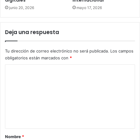
junio 20, 2026
mayo 17, 2026
Deja una respuesta
Tu dirección de correo electrónico no será publicada.
Los campos
obligatorios están marcados con
*
C
o
m
e
n
t
a
r
Nombre
*