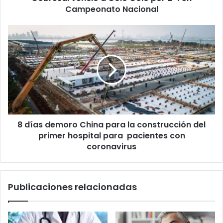
Nacional
Campeonato Nacional
8
días
demoro
China
para
la
construcción
del
primer
8 días demoro China para la construcción del
hospital
para
primer hospital para pacientes con
pacientes
coronavirus
con
coronavirus
Publicaciones relacionadas