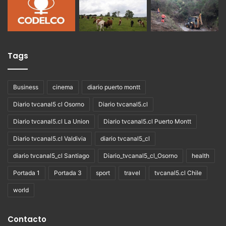
Tags
Business
cinema
diario puerto montt
Diario tvcanal5 cl Osorno
Diario tvcanal5.cl
Diario tvcanal5.cl La Union
Diario tvcanal5.cl Puerto Montt
Diario tvcanal5.cl Valdivia
diario tvcanal5_cl
diario tvcanal5_cl Santiago
Diario_tvcanal5_cl_Osorno
health
Portada 1
Portada 3
sport
travel
tvcanal5.cl Chile
world
Contacto