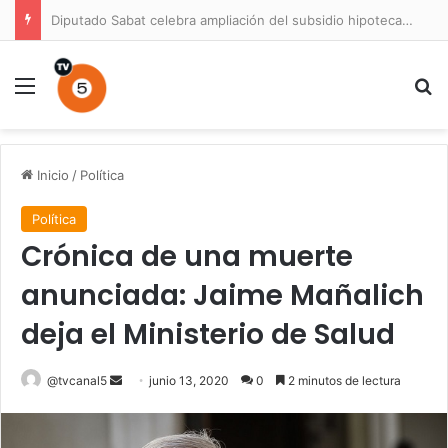
Diputado Sabat celebra ampliación del subsidio hipotecario con viviendas de hasta 6.000 UF
Menú
B
Inicio
/
Política
Política
Crónica de una muerte
anunciada: Jaime Mañalich
deja el Ministerio de Salud
Send
@tvcanal5
junio 13, 2020
0
2 minutos de lectura
an
email