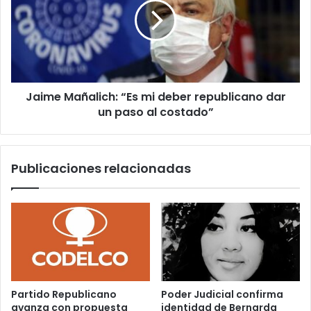
mi
deber
republicano
dar
un
paso
Jaime Mañalich: “Es mi deber republicano dar
al
costado”
un paso al costado”
Publicaciones relacionadas
Partido Republicano
Poder Judicial confirma
avanza con propuesta
identidad de Bernarda