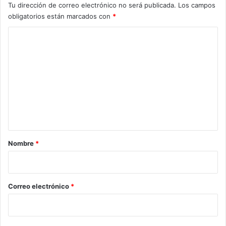
Tu dirección de correo electrónico no será publicada.
Los campos
obligatorios están marcados con
*
C
o
m
e
n
t
a
r
Nombre
*
i
o
*
Correo electrónico
*