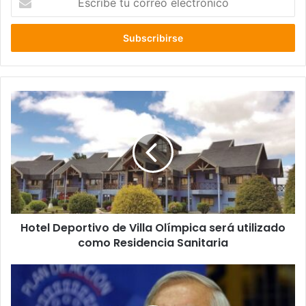
tu
correo
electrónico
Hotel
Deportivo
de
Villa
Olímpica
será
utilizado
como
Residencia
Hotel Deportivo de Villa Olímpica será utilizado
Sanitaria
como Residencia Sanitaria
Jaime
Mañalich:
“Es